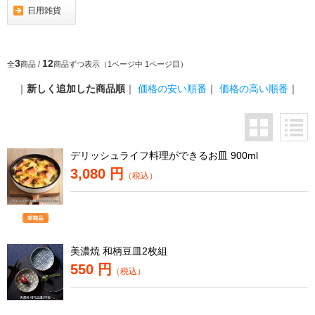
日用雑貨
3
12
全
商品 /
商品ずつ表示（1ページ中 1ページ目）
｜
新しく追加した商品順
｜
価格の安い順番
｜
価格の高い順番
｜
デリッシュライフ料理ができるお皿 900ml
3,080 円
（税込）
美濃焼 和柄豆皿2枚組
550 円
（税込）