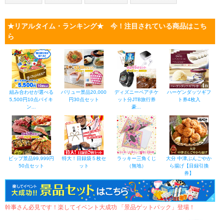
★リアルタイム・ランキング★ 今！注目されている商品はこち
ら
組み合わせが選べる
バリュー景品20,000
ディズニーペアチケ
ハーゲンダッツギフ
5,500円10点バイキ
円30点セット
ット分JTB旅行券
ト券4枚入
ン...
豪...
ビップ景品99,999円
特大！目録袋５枚セ
ラッキー三角くじ
大分 中津ぶんごやか
50点セット
ット
（無地）
ら揚げ【目録引換
券】
幹事さん必見です！楽してイベント大成功 「景品ゲットパック」登場！