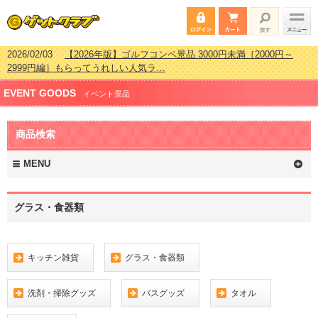
2026/02/03
【2026年版】ゴルフコンペ景品 3000円未満［2000円～
2999円編］もらってうれしい人気ラ…
2026/07/15
【2026年版】ビンゴゲーム景品おすすめ金額別人気ランキ
EVENT GOODS
ング 更新しました！
イベント景品
2026/04/03
【2026年版】ゴルフコンペ景品 3000円未満［2000円～
2999円編］もらってうれしい人気ラ…
商品検索
2026/02/16
【2026年版】結婚式の二次会で貰って嬉しい景品とは？ 更
新しました！
MENU
グラス・食器類
キッチン雑貨
グラス・食器類
洗剤・掃除グッズ
バスグッズ
タオル