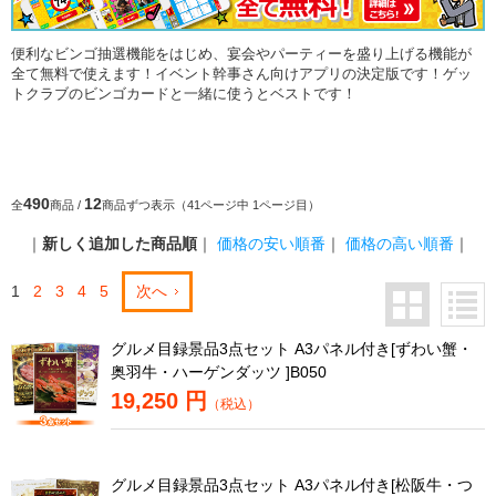
便利なビンゴ抽選機能をはじめ、宴会やパーティーを盛り上げる機能が
全て無料で使えます！イベント幹事さん向けアプリの決定版です！ゲッ
トクラブのビンゴカードと一緒に使うとベストです！
490
12
全
商品 /
商品ずつ表示（41ページ中 1ページ目）
｜
新しく追加した商品順
｜
価格の安い順番
｜
価格の高い順番
｜
1
2
3
4
5
次へ
グルメ目録景品3点セット A3パネル付き[ずわい蟹・
奥羽牛・ハーゲンダッツ ]B050
19,250 円
（税込）
グルメ目録景品3点セット A3パネル付き[松阪牛・つ