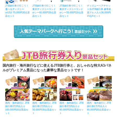
JTB旅行券で行こう！
JTB旅行券で行こう！
JTB旅行券で行こう！
ディズニーペアチケッ
選べるディズニー
東京ディズニーランド
東京ディズニーランド
ト分JTB旅行券 豪華産
orUSJ 70,000円30点景
orシー60,000円30点景
orシー55,000円20点景
直グルメ入り36,000円
品セット
品セット
品セット
15点Aセット
国内旅行・海外旅行などに使えるJTB旅行券と、おしゃれな特大A3パネ
ルがプレミアム景品になった豪華な景品セットです！
国内・海外旅行に JTB
国内・海外旅行に JTB
国内・海外旅行に JTB
国内・海外旅行に JTB
旅行券3万円分入り
旅行券1万円分入り
旅行券3万円分入り
旅行券1万円分入り
100,000円20点景品セ
50,000円30点景品セッ
80,000円20点景品セッ
60,000円20点景品セッ
ット
ト
ト
ト