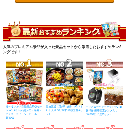
人気のプレミアム景品が入った景品セットから厳選したおすすめランキ
ングです！
選べるグルメ目録景品10点セッ
産地直送【目録引換券・A3パネ
ディズニーペアチケット分JTB
ト A3パネル付き[お肉・海鮮・
ル】入り 50,000円20点景品Aセ
旅行券 豪華産直グルメ入り
アイス・スイーツ・ビール・
ット
36,000円15点Cセット
麺]I003