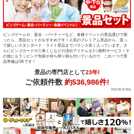
ビンゴゲームや、宴会・パーティーなど、各種イベントの景品選びで困
ったら、景品セットがおすすめです！人気のプレミアム景品から、貰っ
て嬉しいスタンダード・ライト景品までバランス良く入っています。さ
らにビンゴカードや三角くじなどの演出アイテムを1つ無料サービス！そ
の他にもラッピング包装や持ち帰り袋も付いているので、これ一つで景
品準備はOKです！
景品の専門店として
23年!
ご依頼件数
約536,986件!
2023.08.20 現在