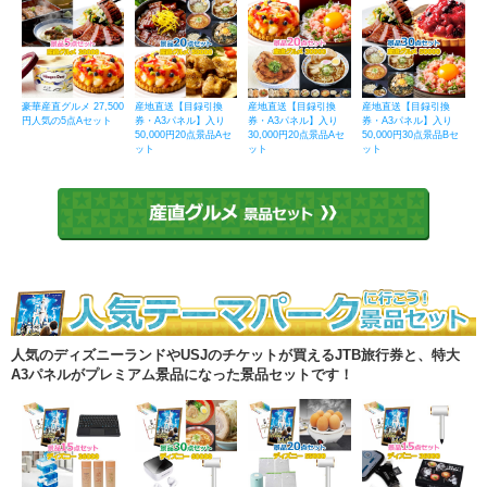
豪華産直グルメ 27,500
産地直送【目録引換
産地直送【目録引換
産地直送【目録引換
円人気の5点Aセット
券・A3パネル】入り
券・A3パネル】入り
券・A3パネル】入り
50,000円20点景品Aセ
30,000円20点景品Aセ
50,000円30点景品Bセ
ット
ット
ット
人気のディズニーランドやUSJのチケットが買えるJTB旅行券と、特大
A3パネルがプレミアム景品になった景品セットです！