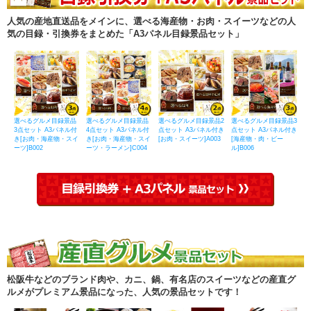
人気の産地直送品をメインに、選べる海産物・お肉・スイーツなどの人
気の目録・引換券をまとめた「A3パネル目録景品セット」
選べるグルメ目録景品
選べるグルメ目録景品
選べるグルメ目録景品2
選べるグルメ目録景品3
3点セット A3パネル付
4点セット A3パネル付
点セット A3パネル付き
点セット A3パネル付き
き[お肉・海産物・スイ
き[お肉・海産物・スイ
[お肉・スイーツ]A003
[海産物・肉・ビー
ーツ]B002
ーツ・ラーメン]C004
ル]B006
松阪牛などのブランド肉や、カニ、鍋、有名店のスイーツなどの産直グ
ルメがプレミアム景品になった、人気の景品セットです！