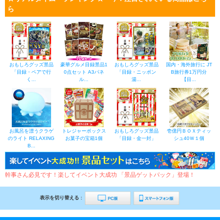
ら
おもしろグッズ景品
豪華グルメ目録景品1
おもしろグッズ景品
国内・海外旅行に JT
「目録・ペアで行
0点セット A3パネ
「目録・ニッポン
B旅行券1万円分
く...
ル...
湯...
【目...
お風呂を漂うクラゲ
トレジャーボックス
おもしろグッズ景品
壱億円ＢＯＸティッ
のライト RELAXING
お菓子の宝箱1個
「目録・金一封」
シュ40Ｗ１個
B...
幹事さん必見です！楽してイベント大成功 「景品ゲットパック」登場！
表示を切り替える :