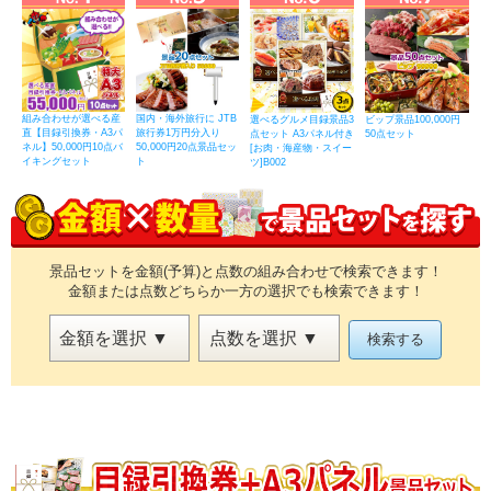
組み合わせが選べる産
国内・海外旅行に JTB
選べるグルメ目録景品3
ビップ景品100,000円
直【目録引換券・A3パ
旅行券1万円分入り
点セット A3パネル付き
50点セット
ネル】50,000円10点バ
50,000円20点景品セッ
[お肉・海産物・スイー
イキングセット
ト
ツ]B002
景品セットを金額(予算)と点数の組み合わせで検索できます！
金額または点数どちらか一方の選択でも検索できます！