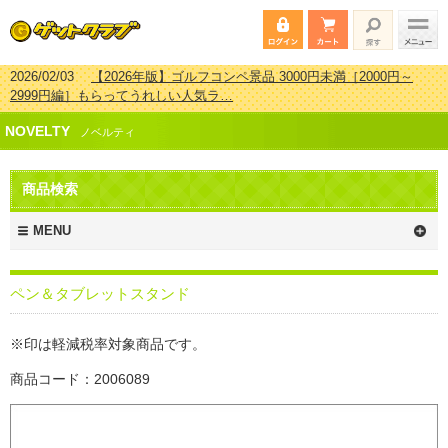
2026/02/03
【2026年版】ゴルフコンペ景品 3000円未満［2000円～
2999円編］もらってうれしい人気ラ…
2026/07/15
【2026年版】ビンゴゲーム景品おすすめ金額別人気ランキ
NOVELTY
ング 更新しました！
ノベルティ
2026/04/03
【2026年版】ゴルフコンペ景品 3000円未満［2000円～
2999円編］もらってうれしい人気ラ…
商品検索
2026/02/16
【2026年版】結婚式の二次会で貰って嬉しい景品とは？ 更
新しました！
MENU
ペン＆タブレットスタンド
※印は軽減税率対象商品です。
商品コード：2006089