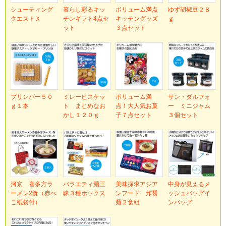
シューティング
暮らし彩るキッ
ボリューム満点
ゆず胡椒豆２８
クエストＸ
チンギフト4点セ
キッチングッズ
ｇ
ット
３点セット
プリンバー５０
ミレービスケッ
ボリューム満
サン・ダルフォ
ｇ１本
ト まじめなお
点！大人気お菓
ー ミニジャム
かし１２０ｇ
子７点セット
３個セット
河京 喜多方ラ
バラエティ麺三
美味探求アジア
中身が見えるメ
ーメン2食（赤べ
昧３種ボックス
ンフード 炸醤
ッシュバッグイ
こ紙袋付）
麺２食組
ンバッグ