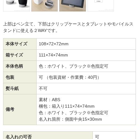
上部はペン立て、下部はクリップケースとタブレットやモバイルス
タンドに使える２WAYです。
本体サイズ
108×72×72mm
箱サイズ
111×74×74mm
本体色柄
色：ホワイト、ブラック※色指定可
包装
可 （包装資材・作業費：40円）
熨斗紙
不可
素材：ABS
梱包：箱入り111×74×74mm
備考
色：ホワイト、ブラック※色指定可
名入れ箇所：側面中央15×30mm
名入れの可否
可