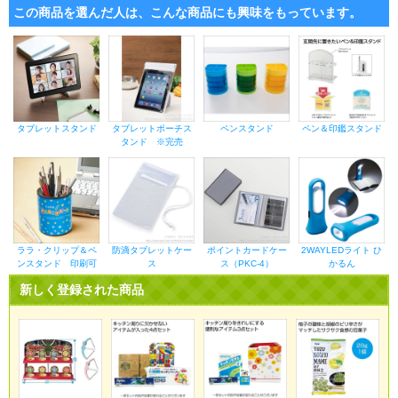
この商品を選んだ人は、こんな商品にも興味をもっています。
タブレットスタンド
タブレットポーチス
ペンスタンド
ペン＆印鑑スタンド
タンド ※完売
ララ・クリップ＆ペ
防滴タブレットケー
ポイントカードケー
2WAYLEDライト ひ
ンスタンド 印刷可
ス
ス（PKC-4）
かるん
新しく登録された商品