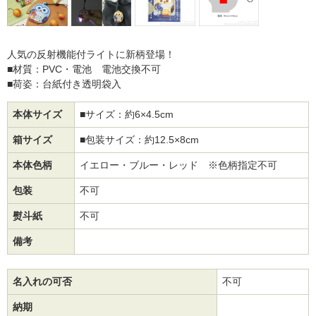
人気の反射機能付ライトに新柄登場！
■材質：PVC・電池 電池交換不可
■荷姿：台紙付き透明袋入
本体サイズ
■サイズ：約6×4.5cm
箱サイズ
■包装サイズ：約12.5×8cm
本体色柄
イエロー・ブルー・レッド ※色柄指定不可
包装
不可
熨斗紙
不可
備考
名入れの可否
不可
納期