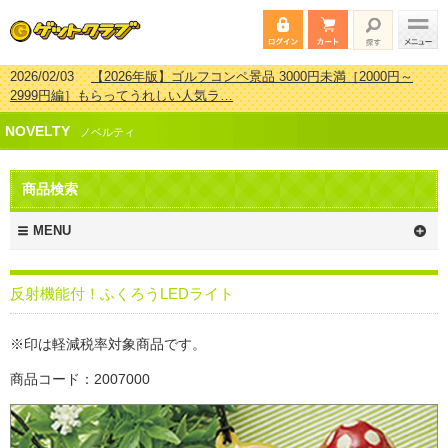
2026/02/03
【2026年版】ゴルフコンペ景品 3000円未満［2000円～
2999円編］もらってうれしい人気ラ…
2026/07/15
【2026年版】ビンゴゲーム景品おすすめ金額別人気ランキ
NOVELTY
ング 更新しました！
ノベルティ
2026/04/03
【2026年版】ゴルフコンペ景品 3000円未満［2000円～
2999円編］もらってうれしい人気ラ…
商品検索
2026/02/16
【2026年版】結婚式の二次会で貰って嬉しい景品とは？ 更
新しました！
MENU
反射機能付！ふくろうLEDライト
※印は軽減税率対象商品です。
商品コード：2007000