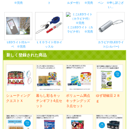
※完売
ト
ルダー付） ※完売
ペン ※申し訳ござ
い...
ミニLEDライト（カ
ラビナ付） ※完売
LEDライト付ルー
ＬＥＤライト付ホイ
カラビナ付LEDライ
ペ ※完売
ッスル
ト(シルバー)
新しく登録された商品
シューティング
暮らし彩るキッ
ボリューム満点
ゆず胡椒豆２８
クエストＸ
チンギフト4点セ
キッチングッズ
ｇ
ット
３点セット