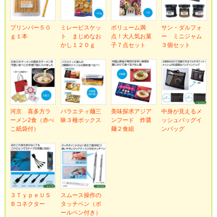
プリンバー５０
ミレービスケッ
ボリューム満
サン・ダルフォ
ｇ１本
ト まじめなお
点！大人気お菓
ー ミニジャム
かし１２０ｇ
子７点セット
３個セット
河京 喜多方ラ
バラエティ麺三
美味探求アジア
中身が見えるメ
ーメン2食（赤べ
昧３種ボックス
ンフード 炸醤
ッシュバッグイ
こ紙袋付）
麺２食組
ンバッグ
３ＴｙｐｅＵＳ
スムース操作の
Ｂコネクター
タッチペン（ボ
ールペン付き）