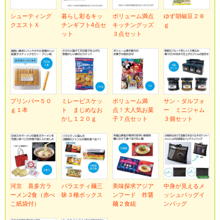
シューティング
暮らし彩るキッ
ボリューム満点
ゆず胡椒豆２８
クエストＸ
チンギフト4点セ
キッチングッズ
ｇ
ット
３点セット
プリンバー５０
ミレービスケッ
ボリューム満
サン・ダルフォ
ｇ１本
ト まじめなお
点！大人気お菓
ー ミニジャム
かし１２０ｇ
子７点セット
３個セット
河京 喜多方ラ
バラエティ麺三
美味探求アジア
中身が見えるメ
ーメン2食（赤べ
昧３種ボックス
ンフード 炸醤
ッシュバッグイ
こ紙袋付）
麺２食組
ンバッグ