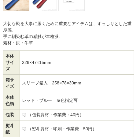
大切な靴を大事に履くために重要なアイテムは、ずっしりとした重
厚感。
手に馴染む革の感触が本格派｡
素材：鉄・牛革
本体
サイ
228×47×15mm
ズ
箱サ
スリーブ箱入 258×78×30mm
イズ
本体
レッド・ブルー ※色指定可
色柄
包装
可 （包装資材・作業費：40円）
熨斗
可 （熨斗資材・印刷・作業費：50円）
紙