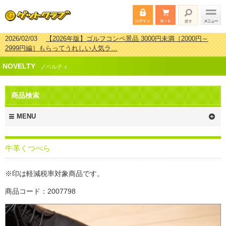
2026/02/03
【2026年版】ゴルフコンペ景品 3000円未満［2000円～
2999円編］もらってうれしい人気ラ…
2026/07/15
【2026年版】ビンゴゲーム景品おすすめ金額別人気ランキ
NOVELTY
ング 更新しました！
ノベルティ
2026/04/03
【2026年版】ゴルフコンペ景品 3000円未満［2000円～
2999円編］もらってうれしい人気ラ…
商品検索
2026/02/16
【2026年版】結婚式の二次会で貰って嬉しい景品とは？ 更
新しました！
MENU
牛革くつべら
※印は軽減税率対象商品です。
商品コード：2007798