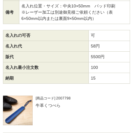
名入れ位置・サイズ：中央10×50mm パッド印刷
備考
※レーザー加工は別途御見積ご依頼ください（表
6×50mm以内または裏面9×50mm以内）
名入れの可否
可
名入れ代
58円
版代
5500円
名入れ最小注文数
100
納期
15
[商品コード] 2007798
牛革くつべら