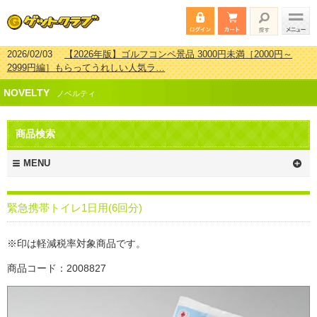
2026/02/03
【2026年版】ゴルフコンペ景品 3000円未満［2000円～
2999円編］もらってうれしい人気ラ…
2026/07/15
【2026年版】ビンゴゲーム景品おすすめ金額別人気ランキ
ング 更新しました！
NOVELTY
2026/04/03
【2026年版】ゴルフコンペ景品 3000円未満［2000円～
ノベルティ
2999円編］もらってうれしい人気ラ…
2026/02/16
【2026年版】結婚式の二次会で貰って嬉しい景品とは？ 更
商品検索
新しました！
MENU
緊急携帯トイレ1日用(6回分)
※印は軽減税率対象商品です。
商品コード：2008827