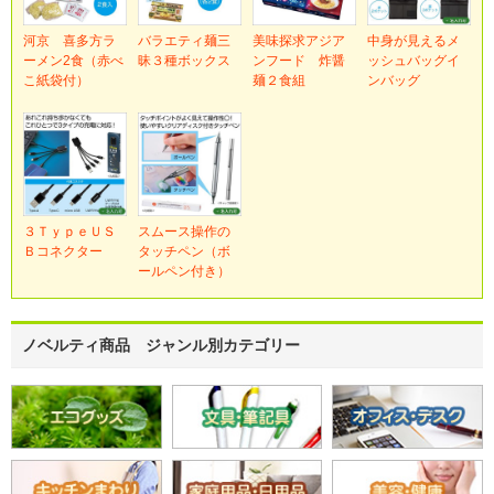
河京 喜多方ラ
バラエティ麺三
美味探求アジア
中身が見えるメ
ーメン2食（赤べ
昧３種ボックス
ンフード 炸醤
ッシュバッグイ
こ紙袋付）
麺２食組
ンバッグ
３ＴｙｐｅＵＳ
スムース操作の
Ｂコネクター
タッチペン（ボ
ールペン付き）
ノベルティ商品 ジャンル別カテゴリー