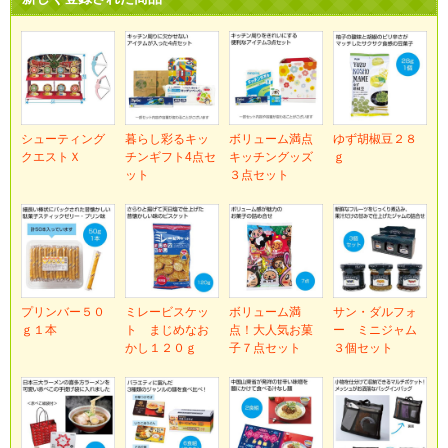
シューティング
暮らし彩るキッ
ボリューム満点
ゆず胡椒豆２８
クエストＸ
チンギフト4点セ
キッチングッズ
ｇ
ット
３点セット
プリンバー５０
ミレービスケッ
ボリューム満
サン・ダルフォ
ｇ１本
ト まじめなお
点！大人気お菓
ー ミニジャム
かし１２０ｇ
子７点セット
３個セット