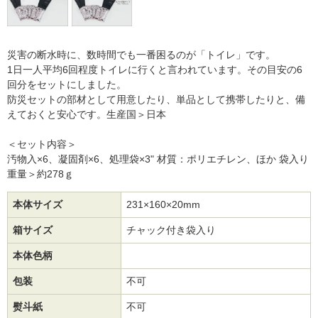
災害の断水時に、数時間でも一番困るのが「トイレ」です。
1日一人平均6回程度トイレに行くと言われています。その目安の6
回分をセットにしました。
防災セットの部材として用意したり、単品として携帯したりと、備
えておくと安心です。生産国＞日本
＜セット内容＞
汚物入×6、凝固剤×6、処理袋×3" 材質：ポリエチレン、ほか 袋入り
重量＞約278ｇ
本体サイズ
231×160×20mm
箱サイズ
チャック付き袋入り
本体色柄
包装
不可
熨斗紙
不可