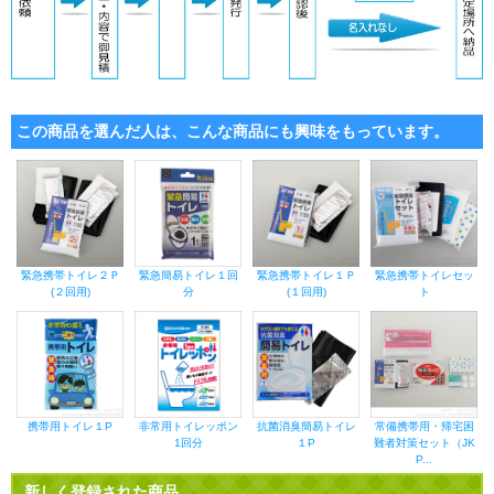
この商品を選んだ人は、こんな商品にも興味をもっています。
緊急携帯トイレ２Ｐ
緊急簡易トイレ１回
緊急携帯トイレ１Ｐ
緊急携帯トイレセッ
(２回用)
分
(１回用)
ト
携帯用トイレ１P
非常用トイレッポン
抗菌消臭簡易トイレ
常備携帯用・帰宅困
1回分
１P
難者対策セット（JK
P...
新しく登録された商品