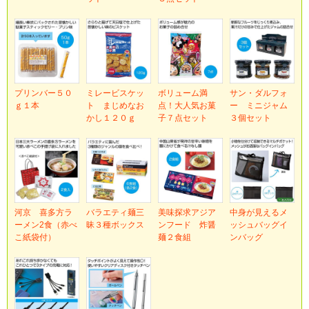
プリンバー５０
ミレービスケッ
ボリューム満
サン・ダルフォ
ｇ１本
ト まじめなお
点！大人気お菓
ー ミニジャム
かし１２０ｇ
子７点セット
３個セット
河京 喜多方ラ
バラエティ麺三
美味探求アジア
中身が見えるメ
ーメン2食（赤べ
昧３種ボックス
ンフード 炸醤
ッシュバッグイ
こ紙袋付）
麺２食組
ンバッグ