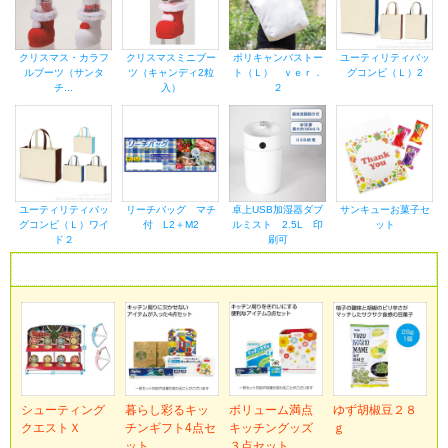
クリスマス・カラフ
クリスマスミニブー
ポリキャンバストー
ユーティリティバッ
ルブーツ（サンタ
ツ（キャンディ2粒
ト（Ｌ） ｖｅｒ．
グコンビ（Ｌ）2
チ...
入）
２
ユーティリティバッ
リーチバッグ マチ
卓上USB加湿器ダブ
サンキューお菓子セ
グコンビ（Ｌ）ワイ
付 L2＋M2
ルミスト 2.5L 印
ット
ド２
刷可
新しく登録された商品
シューティング
暮らし彩るキッ
ボリューム満点
ゆず胡椒豆２８
クエストＸ
チンギフト4点セ
キッチングッズ
ｇ
ット
３点セット