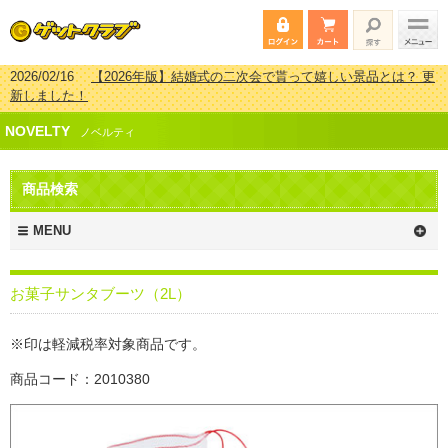
2026/02/16
【2026年版】結婚式の二次会で貰って嬉しい景品とは？ 更
新しました！
2026/02/03
【2026年版】ゴルフコンペ景品 3000円未満［2000円～
NOVELTY
2999円編］もらってうれしい人気ラ…
ノベルティ
2026/07/15
【2026年版】ビンゴゲーム景品おすすめ金額別人気ランキ
ング 更新しました！
商品検索
2026/04/03
【2026年版】ゴルフコンペ景品 3000円未満［2000円～
2999円編］もらってうれしい人気ラ…
MENU
お菓子サンタブーツ（2L）
※印は軽減税率対象商品です。
商品コード：2010380