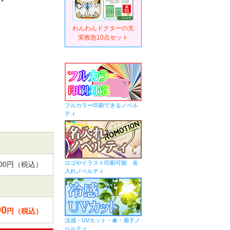
わんわんドクターの充
実救急10点セット
フルカラー印刷できるノベル
ティ
ロゴやイラスト印刷可能 名
,000円（税込）
入れノベルティ
00
円（税込）
涼感・UVカット・傘・扇子ノ
ベルティ