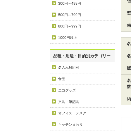
包
300円～499円
熨
500円～799円
備
800円～999円
1000円以上
名
品種・用途・目的別カテゴリー
名
名入れ対応可
版
食品
名
数
エコグッズ
納
文具・筆記具
オフィス・デスク
キッチンまわり