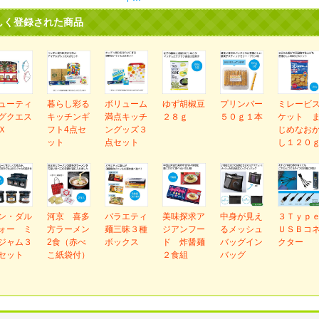
しく登録された商品
ューティ
暮らし彩る
ボリューム
ゆず胡椒豆
プリンバー
ミレービ
グクエス
キッチンギ
満点キッチ
２８ｇ
５０ｇ１本
ケット 
Ｘ
フト4点セ
ングッズ３
じめなお
ット
点セット
し１２０
ン・ダル
河京 喜多
バラエティ
美味探求ア
中身が見え
３Ｔｙｐ
ォー ミ
方ラーメン
麺三昧３種
ジアンフー
るメッシュ
ＵＳＢコ
ジャム３
2食（赤べ
ボックス
ド 炸醤麺
バッグイン
クター
セット
こ紙袋付）
２食組
バッグ