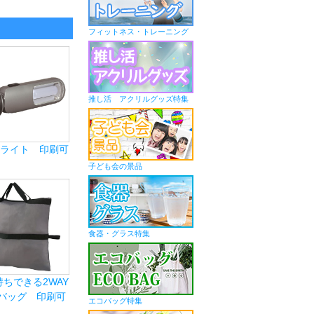
フィットネス・トレーニング
推し活 アクリルグッズ特集
Yライト 印刷可
子ども会の景品
食器・グラス特集
ちできる2WAY
バッグ 印刷可
エコバッグ特集