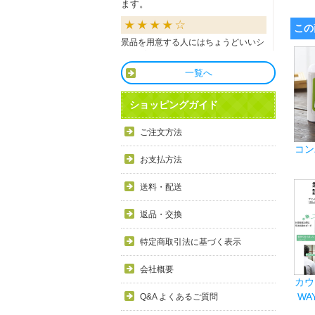
ます。
この
景品を用意する人にはちょうどいいシ
ョップだと思います。
一覧へ
良かったです
ショッピングガイド
商品も直ぐに届き、一つづづ丁寧に梱
ご注文方法
包されいて良かったです。同窓生の集
コン
まりのビンゴで利用しましたが、みん
お支払方法
な喜んでもらえました。
送料・配送
利用しやすい
返品・交換
目録景品をよく利用しています。豪華
特定商取引法に基づく表示
で当選した方にとても喜ばれていま
す。手配が早いので便利です。
会社概要
カウ
WA
Q&A よくあるご質問