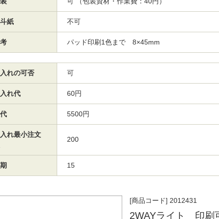
装
可 （包装資材・作業費：40円）
斗紙
不可
考
パッド印刷1色まで 8×45mm
入れの可否
可
入れ代
60円
代
5500円
入れ最小注文
200
期
15
[商品コード] 2012431
2WAYライト 印刷