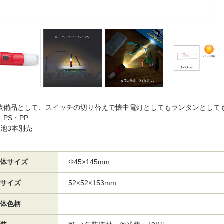
装備品として、スイッチの切り替えで懐中電灯としてもランタンとして
PS・PP
電池3本別売
体サイズ
Φ45×145mm
サイズ
52×52×153mm
体色柄