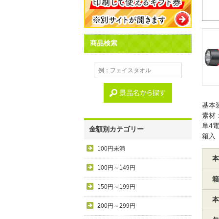
商品検索
基本
素材：
単4
金額別カテゴリー
箱入
100円未満
本
100円～149円
箱
150円～199円
本
200円～299円