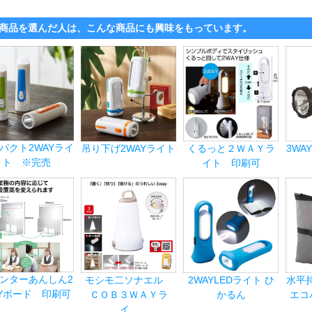
商品を選んだ人は、こんな商品にも興味をもっています。
パクト2WAYライ
吊り下げ2WAYライト
くるっと２ＷＡＹラ
3WA
ト ※完売
イト 印刷可
ンターあんしん2
モシモ二ソナエル
2WAYLEDライト ひ
水平持
Yボード 印刷可
ＣＯＢ３ＷＡＹラ
かるん
エコ
イ...