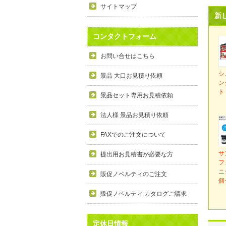
サイトマップ
新
コンタクトフォーム
お問い合せはこちら
シ
景品 大口お見積り依頼
ン
ト
景品セット専用お見積依頼
法人様 景品お見積り依頼
FAXでのご注文について
サ
提出用お見積書が必要な方
フ
ニ
販促ノベルティのご注文
個
販促ノベルティ カタログご請求
定休日情報