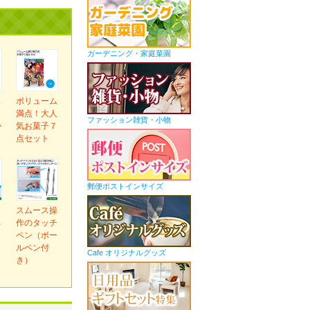
ガーデニング・家庭菜園
ス
ボリューム
ま
満点！大人
ファッション雑貨・小物
か
気お菓子７
ｇ
点セット
郵便ポストインサイズ
ｅ
スムース操
ネ
作のタッチ
ペン（ボー
ルペン付
Cafe オリジナルグッズ
き）