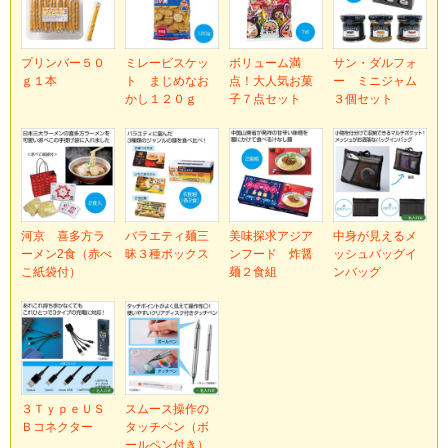
プリンバー５０
ミレービスケッ
ボリューム満
サン・ダルフォ
ｇ１本
ト まじめなお
点！大人気お菓
ー ミニジャム
かし１２０ｇ
子７点セット
３個セット
河京 喜多方ラ
バラエティ麺三
美味探求アジア
中身が見えるメ
ーメン2食（赤べ
昧３種ボックス
ンフード 炸醤
ッシュバッグイ
こ紙袋付）
麺２食組
ンバッグ
３ＴｙｐｅＵＳ
スムース操作の
Ｂコネクター
タッチペン（ボ
ールペン付き）