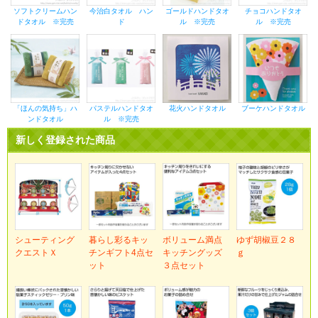
ソフトクリームハン
今治白タオル ハン
ゴールドハンドタオ
チョコハンドタオ
ドタオル ※完売
ド
ル ※完売
ル ※完売
「ほんの気持ち」ハ
パステルハンドタオ
花火ハンドタオル
ブーケハンドタオル
ンドタオル
ル ※完売
新しく登録された商品
シューティング
暮らし彩るキッ
ボリューム満点
ゆず胡椒豆２８
クエストＸ
チンギフト4点セ
キッチングッズ
ｇ
ット
３点セット