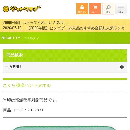
2026/07/15
【2026年版】ビンゴゲーム景品おすすめ金額別人気ランキ
ング 更新しました！
2026/04/03
【2026年版】ゴルフコンペ景品 3000円未満［2000円～
NOVELTY
2999円編］もらってうれしい人気ラ…
ノベルティ
2026/02/16
【2026年版】結婚式の二次会で貰って嬉しい景品とは？ 更
新しました！
商品検索
2026/02/03
【2026年版】ゴルフコンペ景品 3000円未満［2000円～
2999円編］もらってうれしい人気ラ…
MENU
さくら模様ハンドタオル
※印は軽減税率対象商品です。
商品コード：2012831