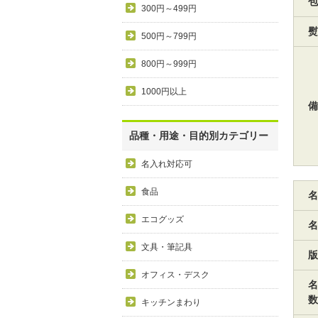
包
300円～499円
熨
500円～799円
800円～999円
1000円以上
備
品種・用途・目的別カテゴリー
名入れ対応可
食品
名
エコグッズ
名
文具・筆記具
版
オフィス・デスク
名
数
キッチンまわり