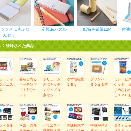
ロックメモ＆ふせ
定規deパズル
紙筒色鉛筆12P
付箋
んセット
しく登録された商品
ューティ
暮らし彩る
ボリューム
ゆず胡椒豆
プリンバー
ミレービ
グクエス
キッチンギ
満点キッチ
２８ｇ
５０ｇ１本
ケット 
Ｘ
フト4点セ
ングッズ３
じめなお
ット
点セット
し１２０
ン・ダル
河京 喜多
バラエティ
美味探求ア
中身が見え
３Ｔｙｐ
ォー ミ
方ラーメン
麺三昧３種
ジアンフー
るメッシュ
ＵＳＢコ