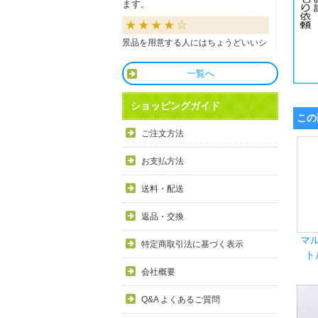
ます。
景品を用意する人にはちょうどいいシ
ョップだと思います。
一覧へ
良かったです
ショッピングガイド
この
商品も直ぐに届き、一つづづ丁寧に梱
ご注文方法
包されいて良かったです。同窓生の集
まりのビンゴで利用しましたが、みん
お支払方法
な喜んでもらえました。
送料・配送
利用しやすい
返品・交換
マ
目録景品をよく利用しています。豪華
特定商取引法に基づく表示
ト
で当選した方にとても喜ばれていま
す。手配が早いので便利です。
会社概要
Q&A よくあるご質問