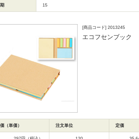
期
15
[商品コード] 2013245
エコフセンブック
価（単価）
注文単位
定価
297円（税込）
120
35