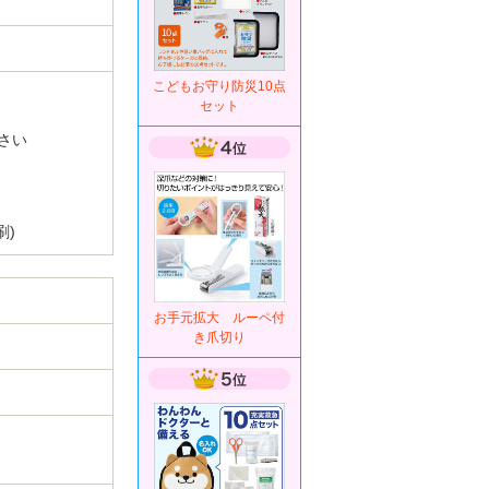
こどもお守り防災10点
セット
さい
刷)
お手元拡大 ルーペ付
き爪切り