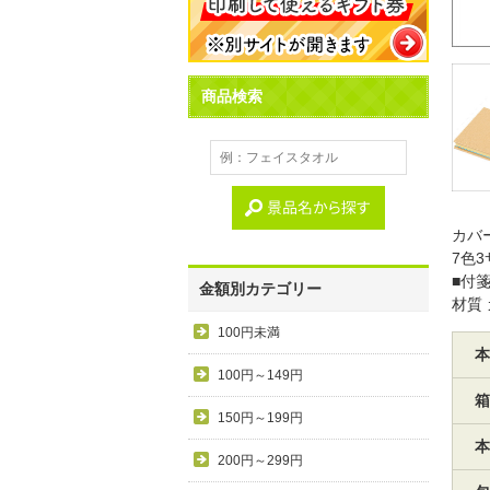
商品検索
カバ
7色
■付
金額別カテゴリー
材質
100円未満
本
100円～149円
箱
150円～199円
本
200円～299円