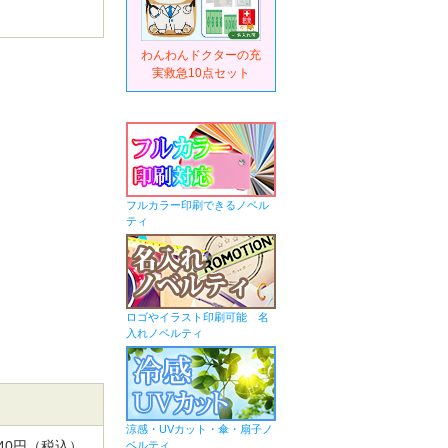
わんわんドクターの充
実救急10点セット
フルカラー印刷できるノベル
ティ
ロゴやイラスト印刷可能 名
入れノベルティ
涼感・UVカット・傘・扇子ノ
,640円（税込）
ベルティ