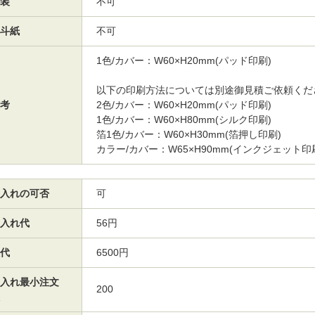
装
不可
斗紙
不可
1色/カバー：W60×H20mm(パッド印刷)
以下の印刷方法については別途御見積ご依頼くだ
考
2色/カバー：W60×H20mm(パッド印刷)
1色/カバー：W60×H80mm(シルク印刷)
箔1色/カバー：W60×H30mm(箔押し印刷)
カラー/カバー：W65×H90mm(インクジェット印
入れの可否
可
入れ代
56円
代
6500円
入れ最小注文
200