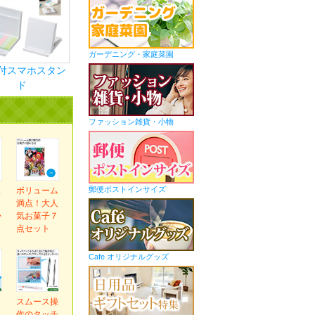
ガーデニング・家庭菜園
付スマホスタン
ド
ファッション雑貨・小物
郵便ポストインサイズ
ス
ボリューム
ま
満点！大人
か
気お菓子７
ｇ
点セット
Cafe オリジナルグッズ
ｅ
スムース操
ネ
作のタッチ