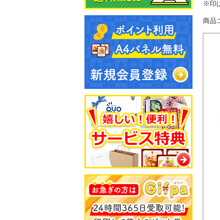
※印
商品コ