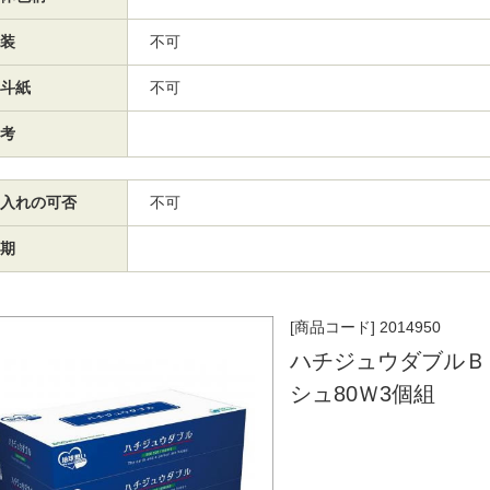
装
不可
斗紙
不可
考
入れの可否
不可
期
[商品コード] 2014950
ハチジュウダブルＢ
シュ80Ｗ3個組