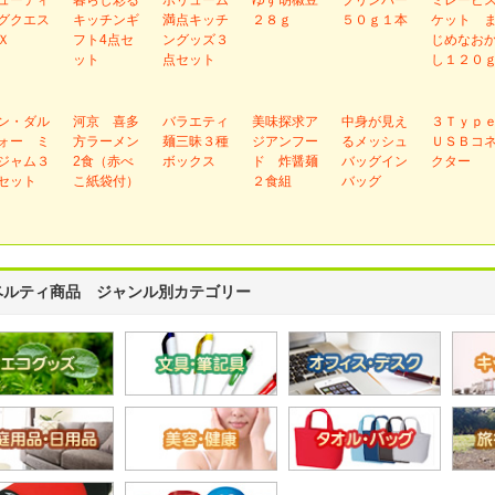
グクエス
キッチンギ
満点キッチ
２８ｇ
５０ｇ１本
ケット 
Ｘ
フト4点セ
ングッズ３
じめなお
ット
点セット
し１２０
ン・ダル
河京 喜多
バラエティ
美味探求ア
中身が見え
３Ｔｙｐ
ォー ミ
方ラーメン
麺三昧３種
ジアンフー
るメッシュ
ＵＳＢコ
ジャム３
2食（赤べ
ボックス
ド 炸醤麺
バッグイン
クター
セット
こ紙袋付）
２食組
バッグ
ベルティ商品 ジャンル別カテゴリー