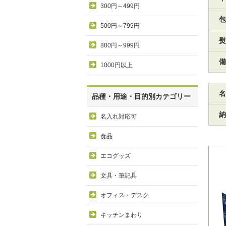
300円～499円
包
500円～799円
熨
800円～999円
備
1000円以上
名
品種・用途・目的別カテゴリー
納
名入れ対応可
食品
エコグッズ
文具・筆記具
オフィス・デスク
キッチンまわり