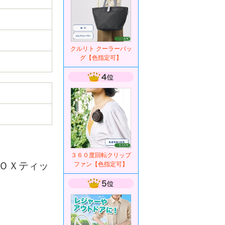
クルリト クーラーバッ
グ【色指定可】
３６０度回転クリップ
ＯＸティッ
ファン【色指定可】