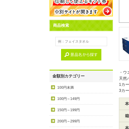
商品検索
・ウ
金額別カテゴリー
天然
1カ
100円未満
3カ
100円～149円
本
150円～199円
箱
200円～299円
本