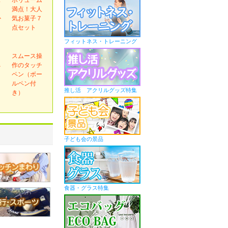
ま
満点！大人
か
気お菓子７
ｇ
点セット
フィットネス・トレーニング
ｅ
スムース操
ネ
作のタッチ
ペン（ボー
ルペン付
推し活 アクリルグッズ特集
き）
子ども会の景品
食器・グラス特集