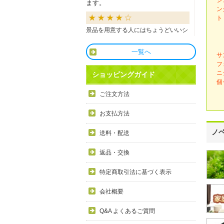
ます。
ン
ト
景品を用意する人にはちょうどいいシ
ョップだと思います。
一覧へ
サ
良かったです
フ
ニ
ショッピングガイド
個
商品も直ぐに届き、一つづづ丁寧に梱
ご注文方法
包されいて良かったです。同窓生の集
まりのビンゴで利用しましたが、みん
お支払方法
な喜んでもらえました。
ノ
送料・配送
利用しやすい
返品・交換
目録景品をよく利用しています。豪華
特定商取引法に基づく表示
で当選した方にとても喜ばれていま
す。手配が早いので便利です。
会社概要
Q&A よくあるご質問