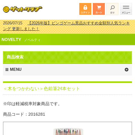
2026/07/15
【2026年版】ビンゴゲーム景品おすすめ金額別人気ランキ
ング 更新しました！
2026/04/03
【2026年版】ゴルフコンペ景品 3000円未満［2000円～
NOVELTY
2999円編］もらってうれしい人気ラ…
ノベルティ
2026/02/16
【2026年版】結婚式の二次会で貰って嬉しい景品とは？ 更
新しました！
商品検索
2026/02/03
【2026年版】ゴルフコンペ景品 3000円未満［2000円～
2999円編］もらってうれしい人気ラ…
MENU
＜木をつかわない＞色鉛筆24本セット
※印は軽減税率対象商品です。
商品コード：2016281