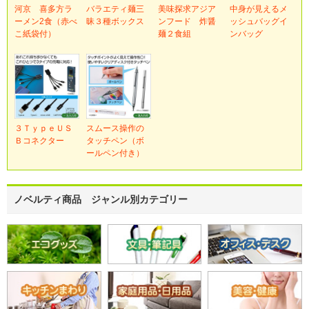
河京 喜多方ラ
バラエティ麺三
美味探求アジア
中身が見えるメ
ーメン2食（赤べ
昧３種ボックス
ンフード 炸醤
ッシュバッグイ
こ紙袋付）
麺２食組
ンバッグ
３ＴｙｐｅＵＳ
スムース操作の
Ｂコネクター
タッチペン（ボ
ールペン付き）
ノベルティ商品 ジャンル別カテゴリー