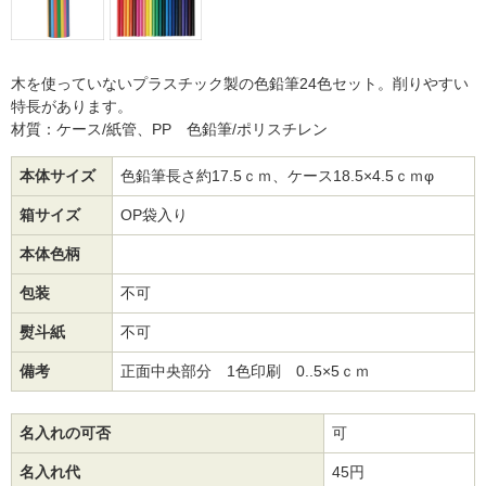
木を使っていないプラスチック製の色鉛筆24色セット。削りやすい
特長があります。
材質：ケース/紙管、PP 色鉛筆/ポリスチレン
本体サイズ
色鉛筆長さ約17.5ｃｍ、ケース18.5×4.5ｃｍφ
箱サイズ
OP袋入り
本体色柄
包装
不可
熨斗紙
不可
備考
正面中央部分 1色印刷 0..5×5ｃｍ
名入れの可否
可
名入れ代
45円