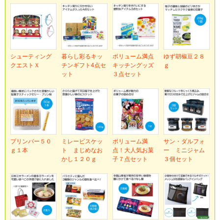
シューティング
暮らし彩るキッ
ボリューム満点
ゆず胡椒豆２８
クエストＸ
チンギフト4点セ
キッチングッズ
ｇ
ット
３点セット
プリンバー５０
ミレービスケッ
ボリューム満
サン・ダルフォ
ｇ１本
ト まじめなお
点！大人気お菓
ー ミニジャム
かし１２０ｇ
子７点セット
３個セット