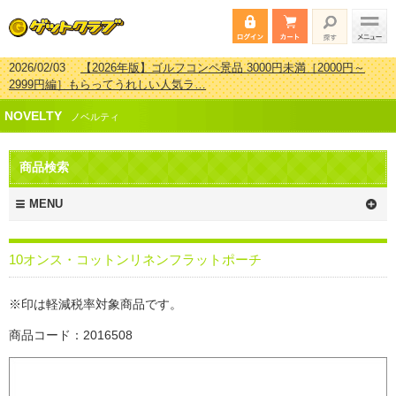
2026/02/03
【2026年版】ゴルフコンペ景品 3000円未満［2000円～
2999円編］もらってうれしい人気ラ…
2026/07/15
【2026年版】ビンゴゲーム景品おすすめ金額別人気ランキ
NOVELTY
ング 更新しました！
ノベルティ
2026/04/03
【2026年版】ゴルフコンペ景品 3000円未満［2000円～
2999円編］もらってうれしい人気ラ…
商品検索
2026/02/16
【2026年版】結婚式の二次会で貰って嬉しい景品とは？ 更
新しました！
MENU
10オンス・コットンリネンフラットポーチ
※印は軽減税率対象商品です。
商品コード：2016508