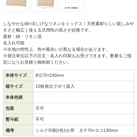
しなやかな綿×涼しげなリネンをミックス！天然素材らしい親しみや
すさと幅広く使える汎用性の高さが自慢です。
素材：綿・リネン混
名入れ可能
※生地の特性上、色や風合いが異なる場合があります。
※発注単位以下の注文・名入れ印刷もお受けできます。数量をご指
定になりお見積り御依頼ください。
本体サイズ
約170×230mm
箱サイズ
10枚単位でポリ袋入
本体色柄
包装
不可
熨斗紙
不可
備考
シルク印刷1色1か所 タテ70×ヨコ130mm