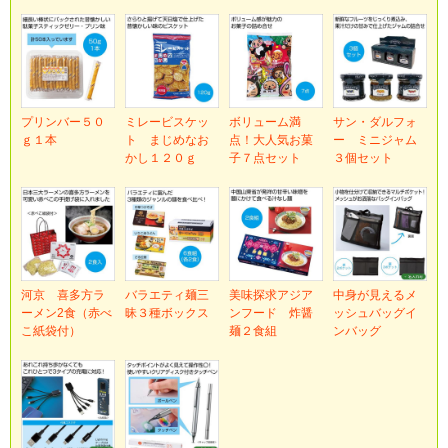
プリンバー５０
ミレービスケッ
ボリューム満
サン・ダルフォ
ｇ１本
ト まじめなお
点！大人気お菓
ー ミニジャム
かし１２０ｇ
子７点セット
３個セット
河京 喜多方ラ
バラエティ麺三
美味探求アジア
中身が見えるメ
ーメン2食（赤べ
昧３種ボックス
ンフード 炸醤
ッシュバッグイ
こ紙袋付）
麺２食組
ンバッグ