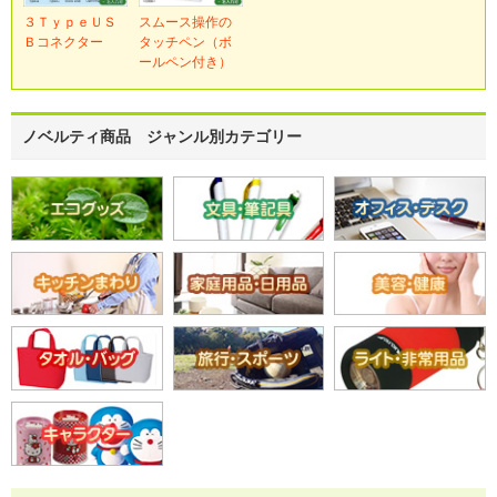
３ＴｙｐｅＵＳ
スムース操作の
Ｂコネクター
タッチペン（ボ
ールペン付き）
ノベルティ商品 ジャンル別カテゴリー