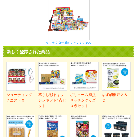
キャラクター射的チャレンジ100
新しく登録された商品
シューティング
暮らし彩るキッ
ボリューム満点
ゆず胡椒豆２８
クエストＸ
チンギフト4点セ
キッチングッズ
ｇ
ット
３点セット