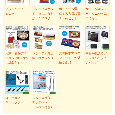
プリンバー５０
ミレービスケッ
ボリューム満
サン・ダルフォ
ｇ１本
ト まじめなお
点！大人気お菓
ー ミニジャム
かし１２０ｇ
子７点セット
３個セット
河京 喜多方ラ
バラエティ麺三
美味探求アジア
中身が見えるメ
ーメン2食（赤べ
昧３種ボックス
ンフード 炸醤
ッシュバッグイ
こ紙袋付）
麺２食組
ンバッグ
３ＴｙｐｅＵＳ
スムース操作の
Ｂコネクター
タッチペン（ボ
ールペン付き）