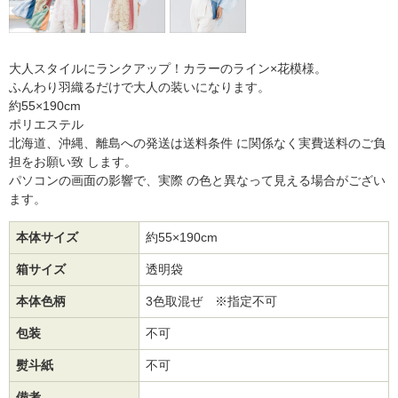
大人スタイルにランクアップ！カラーのライン×花模様。
ふんわり羽織るだけで大人の装いになります。
約55×190cm
ポリエステル
北海道、沖縄、離島への発送は送料条件 に関係なく実費送料のご負
担をお願い致 します。
パソコンの画面の影響で、実際 の色と異なって見える場合がござい
ます。
本体サイズ
約55×190cm
箱サイズ
透明袋
本体色柄
3色取混ぜ ※指定不可
包装
不可
熨斗紙
不可
備考