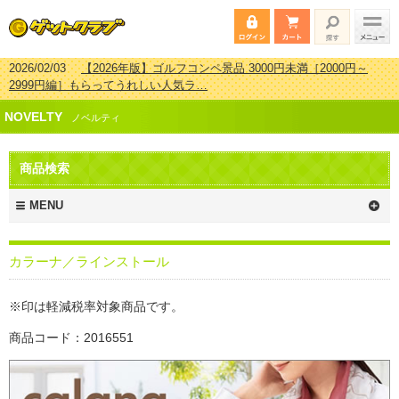
2026/02/03
【2026年版】ゴルフコンペ景品 3000円未満［2000円～
2999円編］もらってうれしい人気ラ…
2026/07/15
【2026年版】ビンゴゲーム景品おすすめ金額別人気ランキ
NOVELTY
ング 更新しました！
ノベルティ
2026/04/03
【2026年版】ゴルフコンペ景品 3000円未満［2000円～
2999円編］もらってうれしい人気ラ…
商品検索
2026/02/16
【2026年版】結婚式の二次会で貰って嬉しい景品とは？ 更
新しました！
MENU
カラーナ／ラインストール
※印は軽減税率対象商品です。
商品コード：2016551