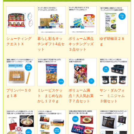
シューティング
暮らし彩るキッ
ボリューム満点
ゆず胡椒豆２８
クエストＸ
チンギフト4点セ
キッチングッズ
ｇ
ット
３点セット
プリンバー５０
ミレービスケッ
ボリューム満
サン・ダルフォ
ｇ１本
ト まじめなお
点！大人気お菓
ー ミニジャム
かし１２０ｇ
子７点セット
３個セット