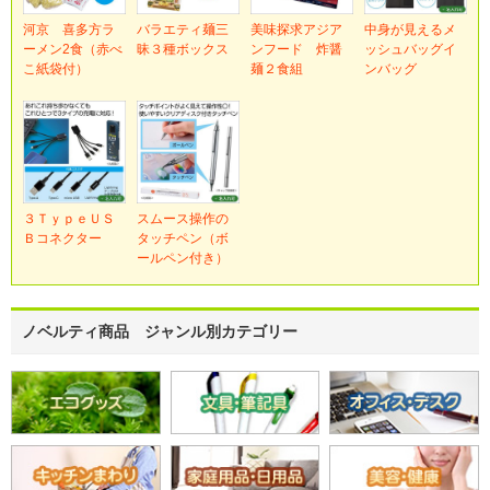
河京 喜多方ラ
バラエティ麺三
美味探求アジア
中身が見えるメ
ーメン2食（赤べ
昧３種ボックス
ンフード 炸醤
ッシュバッグイ
こ紙袋付）
麺２食組
ンバッグ
３ＴｙｐｅＵＳ
スムース操作の
Ｂコネクター
タッチペン（ボ
ールペン付き）
ノベルティ商品 ジャンル別カテゴリー