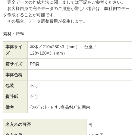
完全データの作成方法に関しましては下記をご参考ください。
お客様自身で完全データのご用意が難しい場合は、弊社側でデー
タ作成することが可能です。
その場合、データ調整費用が発生します。
素材：ｱｸﾘﾙ
本体サイ
本体／210×260×3（mm） 台座／
ズ
128×120×3（mm）
箱サイズ
PP袋
本体色柄
包装
不可
熨斗紙
不可
備考
ｲﾝｸｼﾞｪｯﾄ・ﾚｰｻｰ/商品ｻｲｽﾞ範囲内
名入れの可否
可