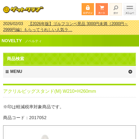
2026/02/03
【2026年版】ゴルフコンペ景品 3000円未満［2000円～
2999円編］もらってうれしい人気ラ…
2026/07/15
【2026年版】ビンゴゲーム景品おすすめ金額別人気ランキ
NOVELTY
ング 更新しました！
ノベルティ
2026/04/03
【2026年版】ゴルフコンペ景品 3000円未満［2000円～
2999円編］もらってうれしい人気ラ…
商品検索
2026/02/16
【2026年版】結婚式の二次会で貰って嬉しい景品とは？ 更
新しました！
MENU
アクリルビッグスタンド(M) W210×H260mm
※印は軽減税率対象商品です。
商品コード：2017052