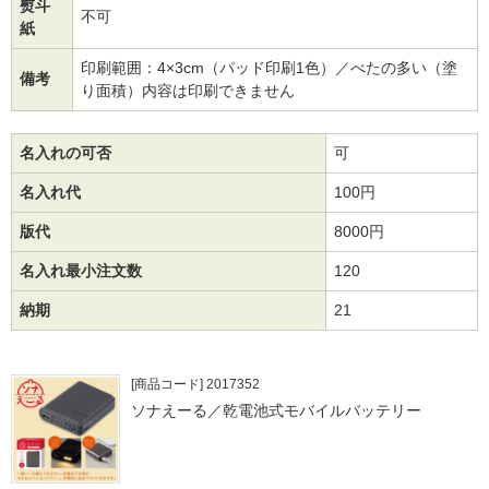
熨斗
不可
紙
印刷範囲：4×3cm（パッド印刷1色）／べたの多い（塗
備考
り面積）内容は印刷できません
名入れの可否
可
名入れ代
100円
版代
8000円
名入れ最小注文数
120
納期
21
[商品コード] 2017352
ソナえーる／乾電池式モバイルバッテリー