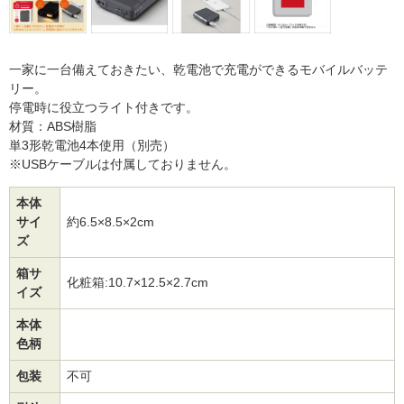
一家に一台備えておきたい、乾電池で充電ができるモバイルバッテ
リー。
停電時に役立つライト付きです。
材質：ABS樹脂
単3形乾電池4本使用（別売）
※USBケーブルは付属しておりません。
本体
サイ
約6.5×8.5×2cm
ズ
箱サ
化粧箱:10.7×12.5×2.7cm
イズ
本体
色柄
包装
不可