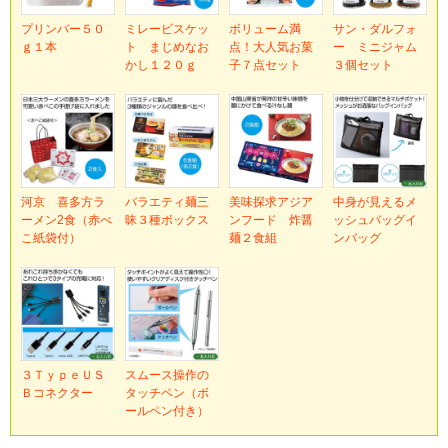
プリンバー５０
ミレービスケッ
ボリューム満
サン・ダルフォ
ｇ１本
ト まじめなお
点！大人気お菓
ー ミニジャム
かし１２０ｇ
子７点セット
３個セット
河京 喜多方ラ
バラエティ麺三
美味探求アジア
中身が見えるメ
ーメン2食（赤べ
昧３種ボックス
ンフード 炸醤
ッシュバッグイ
こ紙袋付）
麺２食組
ンバッグ
３ＴｙｐｅＵＳ
スムース操作の
Ｂコネクター
タッチペン（ボ
ールペン付き）