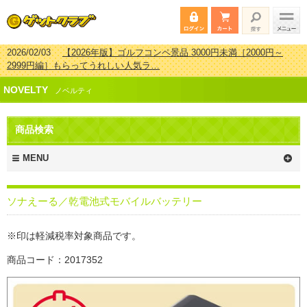
2026/02/03
【2026年版】ゴルフコンペ景品 3000円未満［2000円～
2999円編］もらってうれしい人気ラ…
2026/07/15
【2026年版】ビンゴゲーム景品おすすめ金額別人気ランキ
NOVELTY
ング 更新しました！
ノベルティ
2026/04/03
【2026年版】ゴルフコンペ景品 3000円未満［2000円～
2999円編］もらってうれしい人気ラ…
商品検索
2026/02/16
【2026年版】結婚式の二次会で貰って嬉しい景品とは？ 更
新しました！
MENU
ソナえーる／乾電池式モバイルバッテリー
※印は軽減税率対象商品です。
商品コード：2017352