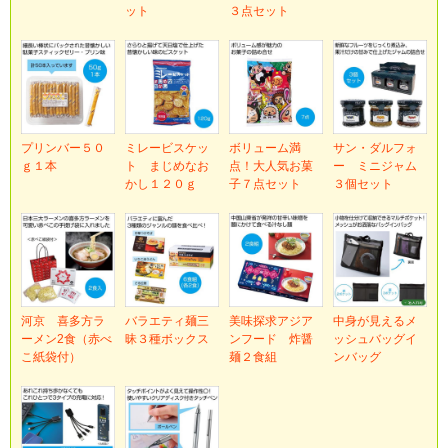
ット
３点セット
プリンバー５０
ミレービスケッ
ボリューム満
サン・ダルフォ
ｇ１本
ト まじめなお
点！大人気お菓
ー ミニジャム
かし１２０ｇ
子７点セット
３個セット
河京 喜多方ラ
バラエティ麺三
美味探求アジア
中身が見えるメ
ーメン2食（赤べ
昧３種ボックス
ンフード 炸醤
ッシュバッグイ
こ紙袋付）
麺２食組
ンバッグ