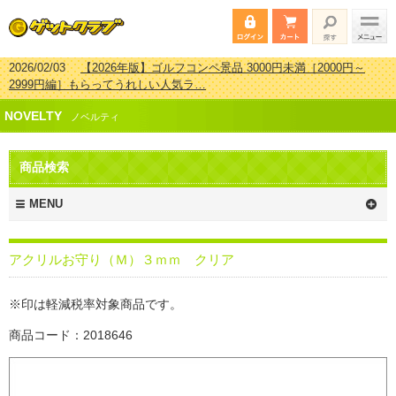
2026/02/03
【2026年版】ゴルフコンペ景品 3000円未満［2000円～
2999円編］もらってうれしい人気ラ…
2026/07/15
【2026年版】ビンゴゲーム景品おすすめ金額別人気ランキ
NOVELTY
ング 更新しました！
ノベルティ
2026/04/03
【2026年版】ゴルフコンペ景品 3000円未満［2000円～
2999円編］もらってうれしい人気ラ…
商品検索
2026/02/16
【2026年版】結婚式の二次会で貰って嬉しい景品とは？ 更
新しました！
MENU
アクリルお守り（Ｍ）３ｍｍ クリア
※印は軽減税率対象商品です。
商品コード：2018646