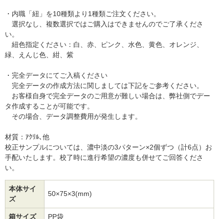
・内職「紐」を10種類より1種類ご注文ください。
選択なし、複数選択ではご購入はできませんのでご了承くださ
い。
紐色指定ください：白、赤、ピンク、水色、黄色、オレンジ、
緑、えんじ色、紺、紫
・完全データにてご入稿ください
完全データの作成方法に関しましては下記をご参考ください。
お客様自身で完全データのご用意が難しい場合は、弊社側でデー
タ作成することが可能です。
その場合、データ調整費用が発生します。
材質：ｱｸﾘﾙ､他
校正サンプルについては、濃中淡の3パターン×2個ずつ（計6点）お
手配いたします。校了時に進行希望の濃度も併せてご回答くださ
い。
本体サイ
50×75×3(mm)
ズ
箱サイズ
PP袋