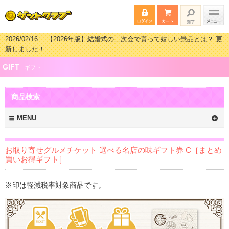
2026/02/03
【2026年版】ゴルフコンペ景品 3000円未満［2000円～
2999円編］もらってうれしい人気ラ…
2026/07/15
【2026年版】ビンゴゲーム景品おすすめ金額別人気ランキ
GIFT
ング 更新しました！
ギフト
2026/04/03
【2026年版】ゴルフコンペ景品 3000円未満［2000円～
2999円編］もらってうれしい人気ラ…
商品検索
2026/02/16
【2026年版】結婚式の二次会で貰って嬉しい景品とは？ 更
新しました！
MENU
お取り寄せグルメチケット 選べる名店の味ギフト券 C［まとめ
買いお得ギフト］
※印は軽減税率対象商品です。