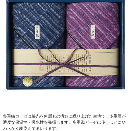
多重織ガーゼは綿糸を何層もの構造に織り上げた生地で、多重層が
適度な保温性・吸水性を発揮します。多重織ガーゼは使うほどにや
わらかく馴染んでまいります。