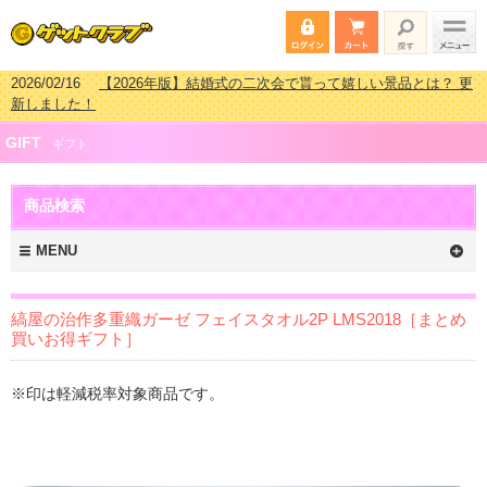
2026/02/16
【2026年版】結婚式の二次会で貰って嬉しい景品とは？ 更
新しました！
2026/02/03
【2026年版】ゴルフコンペ景品 3000円未満［2000円～
GIFT
2999円編］もらってうれしい人気ラ…
ギフト
2026/07/15
【2026年版】ビンゴゲーム景品おすすめ金額別人気ランキ
ング 更新しました！
商品検索
2026/04/03
【2026年版】ゴルフコンペ景品 3000円未満［2000円～
2999円編］もらってうれしい人気ラ…
MENU
縞屋の治作多重織ガーゼ フェイスタオル2P LMS2018［まとめ
買いお得ギフト］
※印は軽減税率対象商品です。