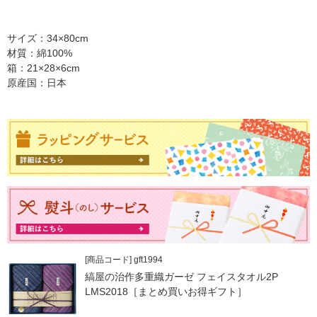
サイズ：34×80cm
材質：綿100%
箱：21×28×6cm
原産国：日本
[商品コード] gft1994
縞屋の治作多重織ガーゼ フェイスタオル2P
LMS2018［まとめ買いお得ギフト］