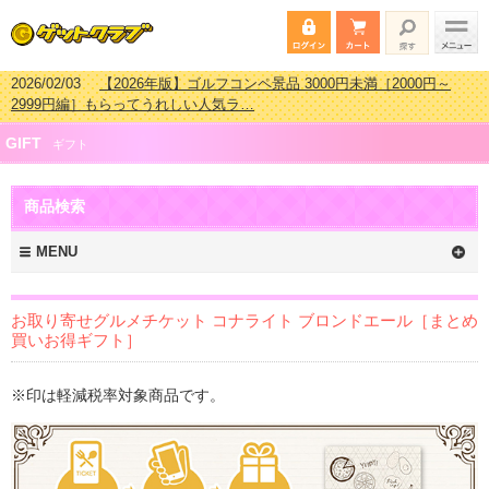
2026/02/03
【2026年版】ゴルフコンペ景品 3000円未満［2000円～
2999円編］もらってうれしい人気ラ…
2026/07/15
【2026年版】ビンゴゲーム景品おすすめ金額別人気ランキ
GIFT
ング 更新しました！
ギフト
2026/04/03
【2026年版】ゴルフコンペ景品 3000円未満［2000円～
2999円編］もらってうれしい人気ラ…
商品検索
2026/02/16
【2026年版】結婚式の二次会で貰って嬉しい景品とは？ 更
新しました！
MENU
お取り寄せグルメチケット コナライト ブロンドエール［まとめ
買いお得ギフト］
※印は軽減税率対象商品です。