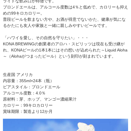
ライトな飲み口が特徴です。
ブロンドエールは、アルコール度数は4％と低めで、カロリーも抑え
めの99キロカロリー。
普段ビールを飲まない方や、お酒が得意でないかた、健康が気にな
るかたにも友人や家族と一緒に親しみやすいビールです。
「ハワイを愛し、その自然を守りたい」・・・
KONA BREWINGの創業者のアロハ・スピリッツは現在も受け継が
れ、KONAビールの1本1本にはその想いが込められた～Liquid Aloha
～（Alohaがつまったビール）という刻印が刻まれています。
生産国 アメリカ
内容量：355ml×24本（瓶）
ビアスタイル：ブロンドエール
アルコール度数：4.0％
原材料：芽、ホップ、マンゴー濃縮果汁
カロリー：99キロカロリー
賞味期限：製造より12か月