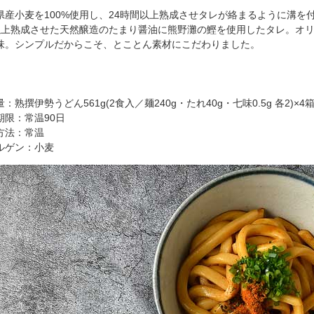
県産小麦を100%使用し、24時間以上熟成させタレが絡まるように溝を
以上熟成させた天然醸造のたまり醤油に熊野灘の鰹を使用したタレ。オ
味。シンプルだからこそ、とことん素材にこだわりました。
：熟撰伊勢うどん561g(2食入／麺240g・たれ40g・七味0.5g 各2)×4
期限：常温90日
方法：常温
ルゲン：小麦