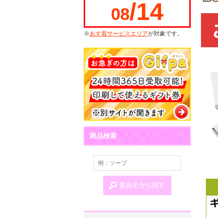
/14
08
※
あす着サービスエリア
が対象です。
商品検索