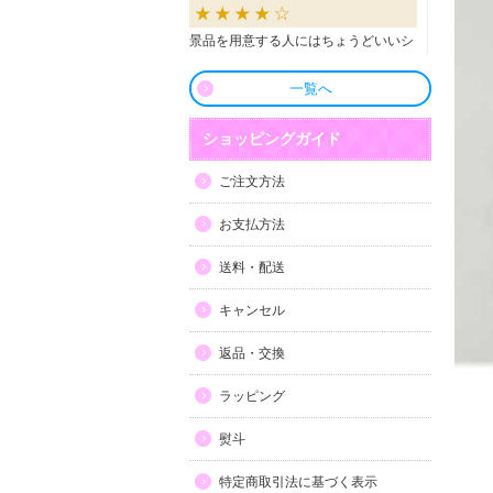
景品を用意する人にはちょうどいいシ
ョップだと思います。
一覧へ
良かったです
ショッピングガイド
商品も直ぐに届き、一つづづ丁寧に梱
ご注文方法
包されいて良かったです。同窓生の集
まりのビンゴで利用しましたが、みん
お支払方法
な喜んでもらえました。
送料・配送
利用しやすい
キャンセル
目録景品をよく利用しています。豪華
返品・交換
で当選した方にとても喜ばれていま
す。手配が早いので便利です。
ラッピング
熨斗
特定商取引法に基づく表示