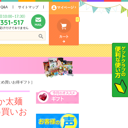
Q&A
サイトマップ
0
とめ買いお得ギフト］
か太麺
め買いお