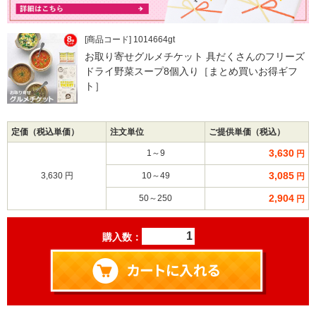
[商品コード] 1014664gt
お取り寄せグルメチケット 具だくさんのフリーズ
ドライ野菜スープ8個入り［まとめ買いお得ギフ
ト］
定価（税込単価）
注文単位
ご提供単価（税込）
3,630
1～9
円
3,085
3,630 円
10～49
円
2,904
50～250
円
購入数：