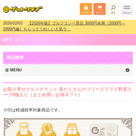
2026/02/03
【2026年版】ゴルフコンペ景品 3000円未満［2000円～
2999円編］もらってうれしい人気ラ…
2026/07/15
【2026年版】ビンゴゲーム景品おすすめ金額別人気ランキ
GIFT
ング 更新しました！
ギフト
2026/04/03
【2026年版】ゴルフコンペ景品 3000円未満［2000円～
2999円編］もらってうれしい人気ラ…
商品検索
2026/02/16
【2026年版】結婚式の二次会で貰って嬉しい景品とは？ 更
新しました！
MENU
お取り寄せグルメチケット 具だくさんのフリーズドライ野菜ス
ープ8個入り［まとめ買いお得ギフト］
※印は軽減税率対象商品です。