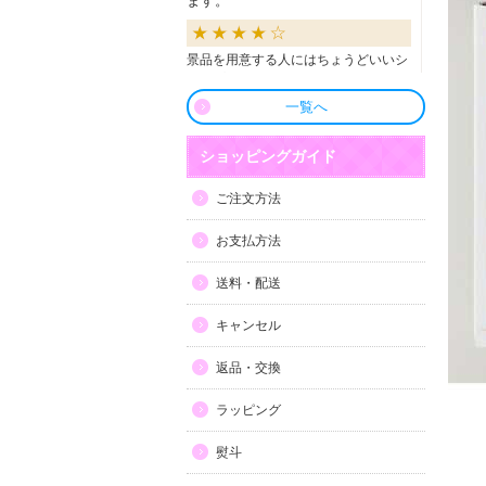
ます。
景品を用意する人にはちょうどいいシ
ョップだと思います。
一覧へ
良かったです
ショッピングガイド
商品も直ぐに届き、一つづづ丁寧に梱
ご注文方法
包されいて良かったです。同窓生の集
まりのビンゴで利用しましたが、みん
お支払方法
な喜んでもらえました。
送料・配送
利用しやすい
キャンセル
目録景品をよく利用しています。豪華
返品・交換
で当選した方にとても喜ばれていま
す。手配が早いので便利です。
ラッピング
熨斗