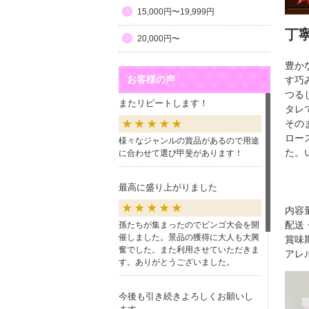
15,000円〜19,999円
丁
20,000円〜
豊か
お客様の声
す巧
つる
またリピートします！
タレ
その
ロー
様々なジャンルの賞品があるので用途
た。
に合わせて選び甲斐があります！
最高に盛り上がりました
内容
配送
孫たちが集まったのでビンゴ大会を開
催しました。景品の獲得に大人も大興
賞味
奮でした。また利用させていただきま
アレ
す。ありがとうございました。
今後も引き続きよろしくお願いし