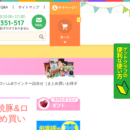
Q&A
サイトマップ
0
スハム&ウインナー詰合せ［まとめ買いお得ギ
焼豚&ロ
め買い