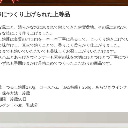
寧につくり上げられた上等品
な風土と、清らかな水に恵まれて栄えてきた伊賀盆地。その風土のなか
みな技により作り上げました。
し焼豚は良質のバラ肉を一本一本丁寧に吊るして、じっくり焼き上げて
で味付けし、直火で焼くことで、香りよく柔らかく仕上がりました。
ままでも焼いていただいても美味しくお召し上がりいただけます。
スハムとあらびきウインナーも素材の味を大切にひとつひとつ丁寧につ
いずれも手間ひまかけ丹精こめてつくったこだわりの商品です。
量：つるし焼豚170g、ロースハム（JAS特級）250g、あらびきウインナー
・保存方法：冷蔵
期限：冷蔵50日
ルゲン：小麦、乳成分