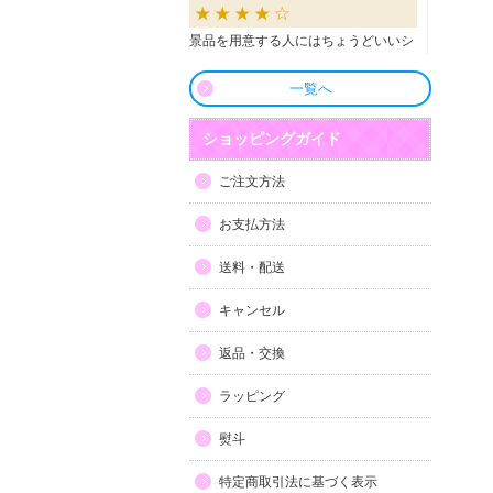
景品を用意する人にはちょうどいいシ
ョップだと思います。
一覧へ
良かったです
ショッピングガイド
商品も直ぐに届き、一つづづ丁寧に梱
ご注文方法
包されいて良かったです。同窓生の集
まりのビンゴで利用しましたが、みん
お支払方法
な喜んでもらえました。
送料・配送
利用しやすい
キャンセル
目録景品をよく利用しています。豪華
返品・交換
で当選した方にとても喜ばれていま
す。手配が早いので便利です。
ラッピング
熨斗
特定商取引法に基づく表示