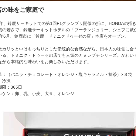
店の味をご家庭で
86年、鈴鹿サーキットでの第1回F1グランプリ開催の折に、HONDAの招
歳の若さで、鈴鹿サーキットホテルの「ブーランジュリー」シェフに就
92年6月、鈴鹿市に「鈴鹿 ドミニクドゥーゼの店」本店をオープン。
はカリッと中はもっちりとした伝統的な食感ながら、日本人の味覚に合
いる、ドミニク・ドゥーセの店でも人気のカヌレプチシリーズ。かわい
ながら本格的な味わいをお楽しみいただけます。
量：（バニラ・チョコレート・オレンジ・塩キャラメル・抹茶）×３袋
：冷凍
期限：365日
ルゲン：卵、乳、小麦、大豆、オレンジ