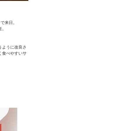
きで来日。
任。
うように改良さ
く食べやすいサ