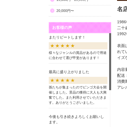
名
20,000円〜
19
お客様の声
二十
19
またリピートします！
表面
れて
様々なジャンルの賞品があるので用途
イズ
に合わせて選び甲斐があります！
内容
最高に盛り上がりました
配送
消費
アレ
孫たちが集まったのでビンゴ大会を開
催しました。景品の獲得に大人も大興
奮でした。また利用させていただきま
す。ありがとうございました。
今後も引き続きよろしくお願いし
ます。