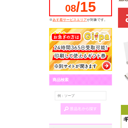
/15
08
※
あす着サービスエリア
が対象です。
商品検索