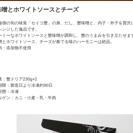
味噌とホワイトソースとチーズ
海側の旬の味覚「セイコ蟹」の身、だし、蟹味噌と、内子・外子を贅沢
レンジした逸品です。
ーミーなホワイトソースと蟹味噌が調和し、蟹のうまみを引き立たせま
噌とホワイトソース、チーズが奏でる味のハーモニーは絶品。
料・添加物不使用
：蟹ドリア230g×2
期限：製造日より冷凍約90日
形態：冷凍
ルゲン：カニ・小麦・乳・牛肉