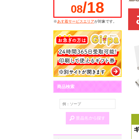
/18
08
※
あす着サービスエリア
が対象です。
商品検索