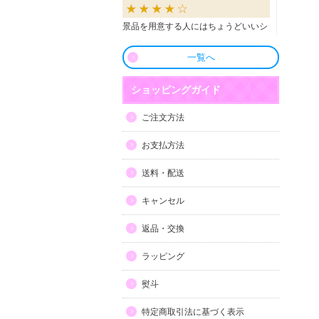
景品を用意する人にはちょうどいいシ
ョップだと思います。
一覧へ
良かったです
ショッピングガイド
商品も直ぐに届き、一つづづ丁寧に梱
ご注文方法
包されいて良かったです。同窓生の集
まりのビンゴで利用しましたが、みん
お支払方法
な喜んでもらえました。
送料・配送
利用しやすい
キャンセル
目録景品をよく利用しています。豪華
返品・交換
で当選した方にとても喜ばれていま
す。手配が早いので便利です。
ラッピング
熨斗
特定商取引法に基づく表示