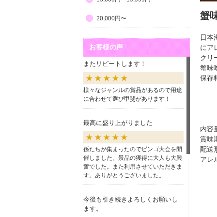
蟹
20,000円〜
日本
お客様の声
にア
クリ
またリピートします！
蟹味
保存
様々なジャンルの賞品があるので用途
に合わせて選び甲斐があります！
最高に盛り上がりました
内容量
賞味
配送
孫たちが集まったのでビンゴ大会を開
催しました。景品の獲得に大人も大興
アレ
奮でした。また利用させていただきま
す。ありがとうございました。
今後も引き続きよろしくお願いし
ます。