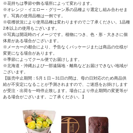
※花持ちは季節や飾る場所によって変わります。
※オレンジ・イエロー・グリーン系の品種より選定し組み合わせま
す。写真の使用品種は一例です。
※収穫状況により使用品種は変わりますのでご了承ください。1品種
2本以上の使用もございます。
※写真は開花時のイメージです。植物につき、色・形・大きさに個
体差がある場合がございます。
※メーカーの都合により、予告なくパッケージまたは商品の仕様が
変更になる場合があります。
※季節によってクール便でお届けします。
※北海道・沖縄および一部遠隔地・離島などお届けできない地域が
ございます。
【販売中止期間：5月１日～31日の間は、母の日対応のため商品供
給が不安定になることが予測されますので、ご迷惑をお掛けします
が受注・出荷を一時停止致します。場合により停止期間の変更等が
ある場合がございます。ご了承ください。】