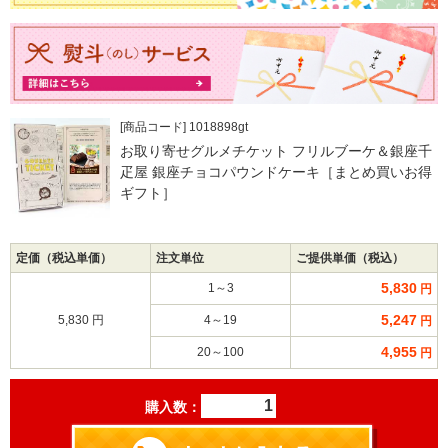
[商品コード] 1018898gt
お取り寄せグルメチケット フリルブーケ＆銀座千
疋屋 銀座チョコパウンドケーキ［まとめ買いお得
ギフト］
定価（税込単価）
注文単位
ご提供単価（税込）
5,830
1～3
円
5,247
5,830 円
4～19
円
4,955
20～100
円
購入数：