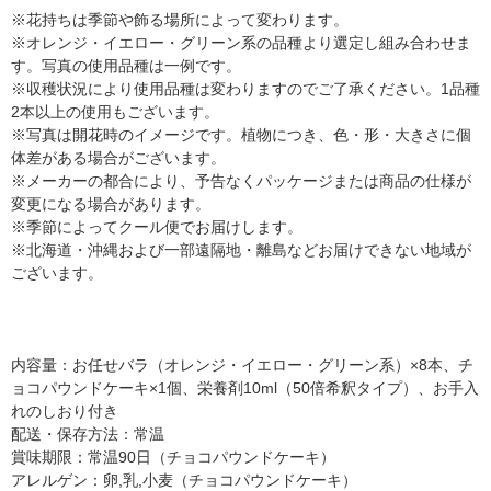
※花持ちは季節や飾る場所によって変わります。
※オレンジ・イエロー・グリーン系の品種より選定し組み合わせま
す。写真の使用品種は一例です。
※収穫状況により使用品種は変わりますのでご了承ください。1品種
2本以上の使用もございます。
※写真は開花時のイメージです。植物につき、色・形・大きさに個
体差がある場合がございます。
※メーカーの都合により、予告なくパッケージまたは商品の仕様が
変更になる場合があります。
※季節によってクール便でお届けします。
※北海道・沖縄および一部遠隔地・離島などお届けできない地域が
ございます。
内容量：お任せバラ（オレンジ・イエロー・グリーン系）×8本、チ
ョコパウンドケーキ×1個、栄養剤10ml（50倍希釈タイプ）、お手入
れのしおり付き
配送・保存方法：常温
賞味期限：常温90日（チョコパウンドケーキ）
アレルゲン：卵,乳,小麦（チョコパウンドケーキ）