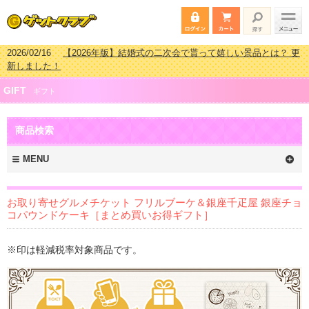
2026/02/03
【2026年版】ゴルフコンペ景品 3000円未満［2000円～
2999円編］もらってうれしい人気ラ…
2026/07/15
【2026年版】ビンゴゲーム景品おすすめ金額別人気ランキ
GIFT
ング 更新しました！
ギフト
2026/04/03
【2026年版】ゴルフコンペ景品 3000円未満［2000円～
2999円編］もらってうれしい人気ラ…
商品検索
2026/02/16
【2026年版】結婚式の二次会で貰って嬉しい景品とは？ 更
新しました！
MENU
お取り寄せグルメチケット フリルブーケ＆銀座千疋屋 銀座チョ
コパウンドケーキ［まとめ買いお得ギフト］
※印は軽減税率対象商品です。