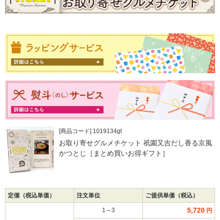
[商品コード] 1019134gt
お取り寄せグルメチケット 祇園又吉だし香る京風
かつとじ［まとめ買いお得ギフト］
定価（税込単価）
注文単位
ご提供単価（税込）
5,720
1～3
円