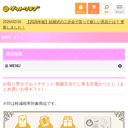
2026/02/03
【2026年版】ゴルフコンペ景品 3000円未満［2000円～
2999円編］もらってうれしい人気ラ…
2026/07/15
【2026年版】ビンゴゲーム景品おすすめ金額別人気ランキ
GIFT
ング 更新しました！
ギフト
2026/04/03
【2026年版】ゴルフコンペ景品 3000円未満［2000円～
2999円編］もらってうれしい人気ラ…
商品検索
2026/02/16
【2026年版】結婚式の二次会で貰って嬉しい景品とは？ 更
新しました！
MENU
お取り寄せグルメチケット 祇園又吉だし香る京風かつとじ［ま
とめ買いお得ギフト］
※印は軽減税率対象商品です。