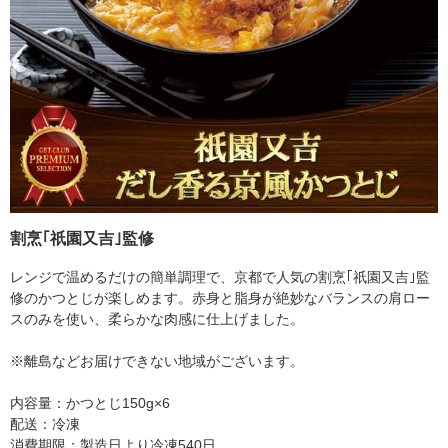
割烹｢祇園又吉｣監修
レンジで温めるだけの簡単調理で、京都で人気の割烹｢祇園又吉｣監
修のかつとじが楽しめます。赤身と脂身が絶妙なバランスの肩ロー
スのみを使い、柔らかな肉感に仕上げました。
※離島などお届けできない地域がございます。
内容量：かつとじ150g×6
配送：冷凍
消費期限：製造日より冷凍540日