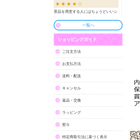
景品を用意する人にはちょうどいいシ
ョップだと思います。
一覧へ
良かったです
ショッピングガイド
商品も直ぐに届き、一つづづ丁寧に梱
ご注文方法
包されいて良かったです。同窓生の集
まりのビンゴで利用しましたが、みん
お支払方法
な喜んでもらえました。
送料・配送
利用しやすい
キャンセル
目録景品をよく利用しています。豪華
返品・交換
で当選した方にとても喜ばれていま
す。手配が早いので便利です。
ラッピング
熨斗
特定商取引法に基づく表示