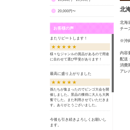
北
20,000円〜
北海
お客様の声
チー
またリピートします！
※沖
内容
様々なジャンルの賞品があるので用途
配送
に合わせて選び甲斐があります！
消費
アレ
最高に盛り上がりました
孫たちが集まったのでビンゴ大会を開
催しました。景品の獲得に大人も大興
奮でした。また利用させていただきま
す。ありがとうございました。
今後も引き続きよろしくお願いし
ます。