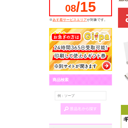
/15
08
※
あす着サービスエリア
が対象です。
商品検索