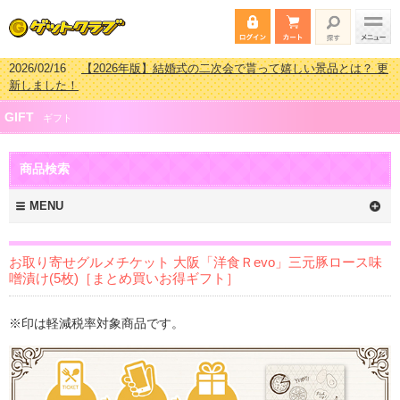
2026/02/03
【2026年版】ゴルフコンペ景品 3000円未満［2000円～
2999円編］もらってうれしい人気ラ…
2026/07/15
【2026年版】ビンゴゲーム景品おすすめ金額別人気ランキ
GIFT
ング 更新しました！
ギフト
2026/04/03
【2026年版】ゴルフコンペ景品 3000円未満［2000円～
2999円編］もらってうれしい人気ラ…
商品検索
2026/02/16
【2026年版】結婚式の二次会で貰って嬉しい景品とは？ 更
新しました！
MENU
お取り寄せグルメチケット 大阪「洋食Ｒevo」三元豚ロース味
噌漬け(5枚)［まとめ買いお得ギフト］
※印は軽減税率対象商品です。