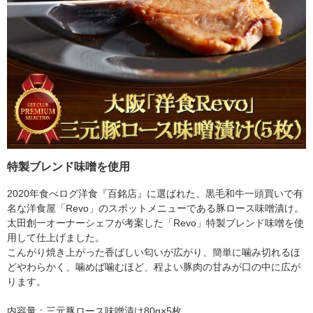
特製ブレンド味噌を使用
2020年食べログ洋食『百銘店』に選ばれた、黒毛和牛一頭買いで有
名な洋食屋「Revo」のスポットメニューである豚ロース味噌漬け。
太田創一オーナーシェフが考案した「Revo」特製ブレンド味噌を使
用して仕上げました。
こんがり焼き上がった香ばしい匂いが広がり、簡単に噛み切れるほ
どやわらかく、噛めば噛むほど、程よい豚肉の甘みが口の中に広が
ります。
内容量：三元豚ロース味噌漬け80g×5枚