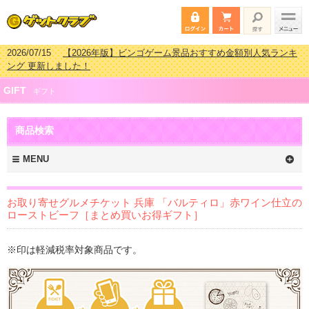
2026/07/15
【2026年版】ビンゴゲーム景品おすすめ金額別人気ランキ
ング 更新しました！
2026/04/03
【2026年版】ゴルフコンペ景品 3000円未満［2000円～
GIFT
2999円編］もらってうれしい人気ラ…
ギフト
2026/02/16
【2026年版】結婚式の二次会で貰って嬉しい景品とは？ 更
新しました！
商品検索
2026/02/03
【2026年版】ゴルフコンペ景品 3000円未満［2000円～
2999円編］もらってうれしい人気ラ…
MENU
お取り寄せグルメチケット 兵庫 「バルティロ」赤ワイン仕立の
ローストビーフ［まとめ買いお得ギフト］
※印は軽減税率対象商品です。