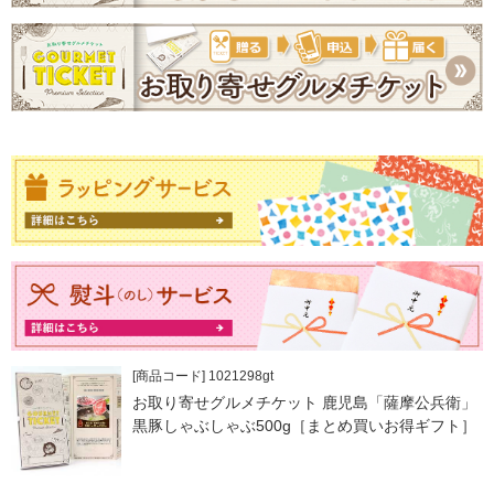
[商品コード] 1021298gt
お取り寄せグルメチケット 鹿児島「薩摩公兵衛」
黒豚しゃぶしゃぶ500g［まとめ買いお得ギフト］