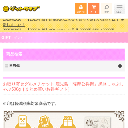
2026/02/03
【2026年版】ゴルフコンペ景品 3000円未満［2000円～
2999円編］もらってうれしい人気ラ…
2026/07/15
【2026年版】ビンゴゲーム景品おすすめ金額別人気ランキ
GIFT
ング 更新しました！
ギフト
2026/04/03
【2026年版】ゴルフコンペ景品 3000円未満［2000円～
2999円編］もらってうれしい人気ラ…
商品検索
2026/02/16
【2026年版】結婚式の二次会で貰って嬉しい景品とは？ 更
新しました！
MENU
お取り寄せグルメチケット 鹿児島「薩摩公兵衛」黒豚しゃぶし
ゃぶ500g［まとめ買いお得ギフト］
※印は軽減税率対象商品です。