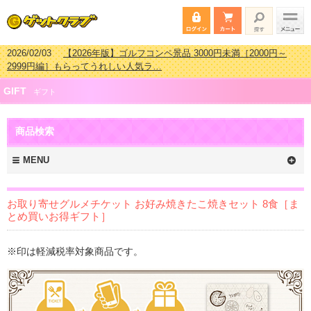
2026/07/15
【2026年版】ビンゴゲーム景品おすすめ金額別人気ランキ
ング 更新しました！
2026/04/03
【2026年版】ゴルフコンペ景品 3000円未満［2000円～
GIFT
2999円編］もらってうれしい人気ラ…
ギフト
2026/02/16
【2026年版】結婚式の二次会で貰って嬉しい景品とは？ 更
新しました！
商品検索
2026/02/03
【2026年版】ゴルフコンペ景品 3000円未満［2000円～
2999円編］もらってうれしい人気ラ…
MENU
お取り寄せグルメチケット お好み焼きたこ焼きセット 8食［ま
とめ買いお得ギフト］
※印は軽減税率対象商品です。