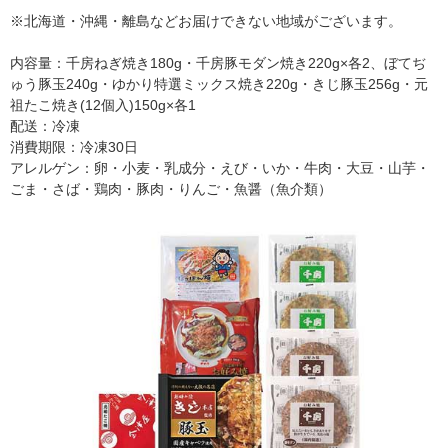
※北海道・沖縄・離島などお届けできない地域がございます。
内容量：千房ねぎ焼き180g・千房豚モダン焼き220g×各2、ぼてぢ
ゅう豚玉240g・ゆかり特選ミックス焼き220g・きじ豚玉256g・元
祖たこ焼き(12個入)150g×各1
配送：冷凍
消費期限：冷凍30日
アレルゲン：卵・小麦・乳成分・えび・いか・牛肉・大豆・山芋・
ごま・さば・鶏肉・豚肉・りんご・魚醤（魚介類）