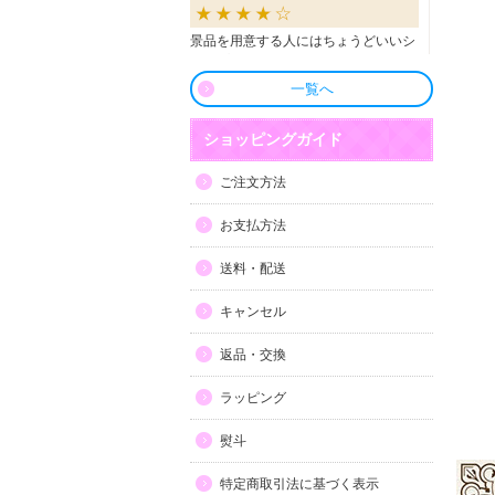
景品を用意する人にはちょうどいいシ
ョップだと思います。
一覧へ
良かったです
ショッピングガイド
商品も直ぐに届き、一つづづ丁寧に梱
ご注文方法
包されいて良かったです。同窓生の集
まりのビンゴで利用しましたが、みん
お支払方法
な喜んでもらえました。
送料・配送
利用しやすい
キャンセル
目録景品をよく利用しています。豪華
返品・交換
で当選した方にとても喜ばれていま
す。手配が早いので便利です。
ラッピング
熨斗
特定商取引法に基づく表示