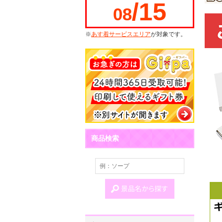
/15
08
※
あす着サービスエリア
が対象です。
商品検索