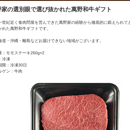
野家の選別眼で選び抜かれた萬野和牛ギフト
一世紀近く食肉問屋を営んできた萬野家の経験から徹底的に鍛えられて
かれた萬野和牛ギフトです。
海道・沖縄・離島などお届けできない地域がございます。
量：モモステーキ260g×2
：冷凍
期限：冷凍30日
ルゲン：牛肉