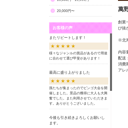
萬
20,000円〜
創業
お客様の声
び抜
またリピートします！
※北
内容
様々なジャンルの賞品があるので用途
配送
に合わせて選び甲斐があります！
消費
アレ
最高に盛り上がりました
孫たちが集まったのでビンゴ大会を開
催しました。景品の獲得に大人も大興
奮でした。また利用させていただきま
す。ありがとうございました。
今後も引き続きよろしくお願いし
ます。