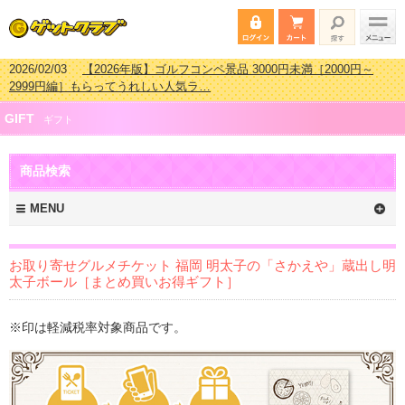
2026/07/15
【2026年版】ビンゴゲーム景品おすすめ金額別人気ランキ
ング 更新しました！
2026/04/03
【2026年版】ゴルフコンペ景品 3000円未満［2000円～
GIFT
2999円編］もらってうれしい人気ラ…
ギフト
2026/02/16
【2026年版】結婚式の二次会で貰って嬉しい景品とは？ 更
新しました！
商品検索
2026/02/03
【2026年版】ゴルフコンペ景品 3000円未満［2000円～
2999円編］もらってうれしい人気ラ…
MENU
お取り寄せグルメチケット 福岡 明太子の「さかえや」蔵出し明
太子ボール［まとめ買いお得ギフト］
※印は軽減税率対象商品です。