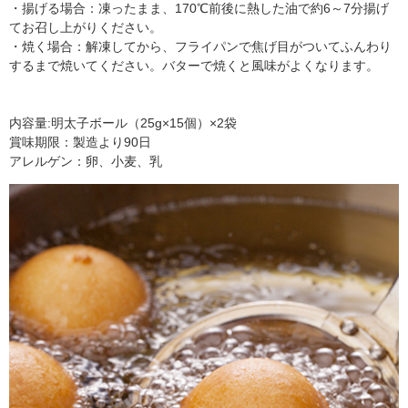
・揚げる場合：凍ったまま、170℃前後に熱した油で約6～7分揚げ
てお召し上がりください。
・焼く場合：解凍してから、フライパンで焦げ目がついてふんわり
するまで焼いてください。バターで焼くと風味がよくなります。
内容量:明太子ボール（25g×15個）×2袋
賞味期限：製造より90日
アレルゲン：卵、小麦、乳