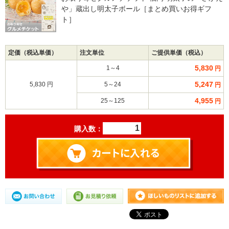
や」蔵出し明太子ボール［まとめ買いお得ギフ
ト］
定価（税込単価）
注文単位
ご提供単価（税込）
5,830
1～4
円
5,247
5,830 円
5～24
円
4,955
25～125
円
購入数：