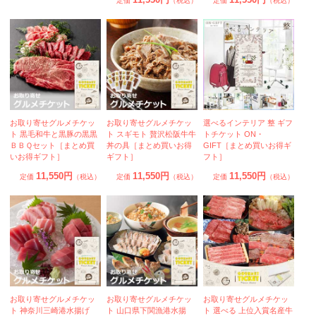
定価
（税込）
定価
（税込）
お取り寄せグルメチケッ
お取り寄せグルメチケッ
選べるインテリア 整 ギフ
ト 黒毛和牛と黒豚の黒黒
ト スギモト 贅沢松阪牛牛
トチケット ON・
ＢＢＱセット［まとめ買
丼の具［まとめ買いお得
GIFT［まとめ買いお得ギ
いお得ギフト］
ギフト］
フト］
11,550円
11,550円
11,550円
定価
（税込）
定価
（税込）
定価
（税込）
お取り寄せグルメチケッ
お取り寄せグルメチケッ
お取り寄せグルメチケッ
ト 神奈川三崎港水揚げ
ト 山口県下関漁港水揚
ト 選べる 上位入賞名産牛