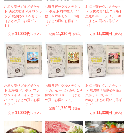
お取り寄せグルメチケッ
お取り寄せグルメチケッ
お取り寄せグルメチケッ
ト 秩父の地酒 武甲ワンカ
ト 秩父 豚肉味噌漬（14
ト お肉の専門店スギモト
ップ 飲み比べ30本セット
枚）＆ホルモン（1.8kg）
黒毛和牛ロースステーキ
［まとめ買いお得ギフ
［まとめ買いお得ギフ
［まとめ買いお得ギフ
ト］
ト］
ト］
11,330円
11,330円
11,330円
定価
（税込）
定価
（税込）
定価
（税込）
お取り寄せグルメチケッ
お取り寄せグルメチケッ
お取り寄せグルメチケッ
ト 北海道 ドルチェ ブラ
ト カルビー じゃがりこ 4
ト 鹿児島「薩摩公兵衛」
ウンスイスアイスと十勝
種食べ比べセット［まと
黒豚しゃぶしゃぶ
パフェ［まとめ買いお得
め買いお得ギフト］
500g［まとめ買いお得ギ
ギフト］
フト］
11,330円
定価
（税込）
11,330円
11,330円
定価
（税込）
定価
（税込）