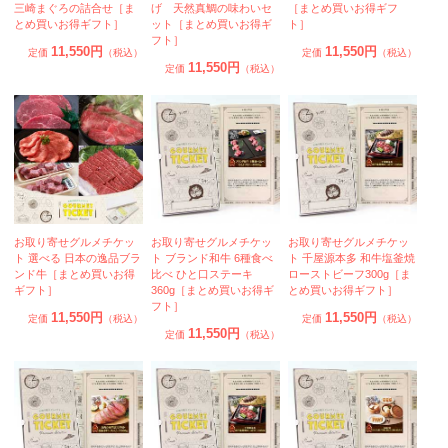
三崎まぐろの詰合せ［ま
げ 天然真鯛の味わいセ
［まとめ買いお得ギフ
とめ買いお得ギフト］
ット［まとめ買いお得ギ
ト］
フト］
11,550円
11,550円
定価
（税込）
定価
（税込）
11,550円
定価
（税込）
お取り寄せグルメチケッ
お取り寄せグルメチケッ
お取り寄せグルメチケッ
ト 選べる 日本の逸品ブラ
ト ブランド和牛 6種食べ
ト 千屋源本多 和牛塩釜焼
ンド牛［まとめ買いお得
比べ ひと口ステーキ
ローストビーフ300g［ま
ギフト］
360g［まとめ買いお得ギ
とめ買いお得ギフト］
フト］
11,550円
11,550円
定価
（税込）
定価
（税込）
11,550円
定価
（税込）