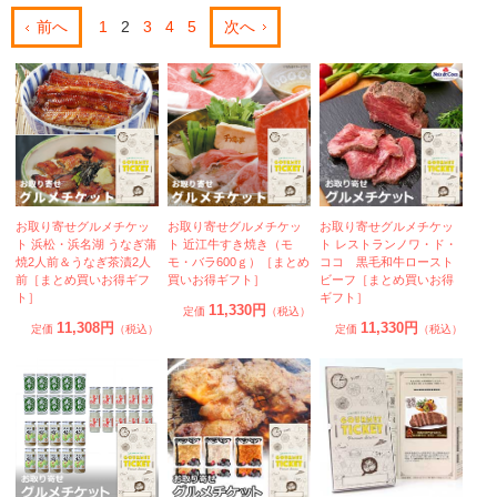
前へ
1
2
3
4
5
次へ
お取り寄せグルメチケッ
お取り寄せグルメチケッ
お取り寄せグルメチケッ
ト 浜松・浜名湖 うなぎ蒲
ト 近江牛すき焼き（モ
ト レストランノワ・ド・
焼2人前＆うなぎ茶漬2人
モ・バラ600ｇ）［まとめ
ココ 黒毛和牛ロースト
前［まとめ買いお得ギフ
買いお得ギフト］
ビーフ［まとめ買いお得
ト］
ギフト］
11,330円
定価
（税込）
11,308円
11,330円
定価
（税込）
定価
（税込）