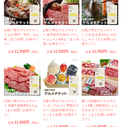
お取り寄せグルメチケッ
お取り寄せグルメチケッ
お取り寄せグルメチケッ
ト はも専門「吟月」はも
ト 岩手前沢牛肩ロースし
ト たれ付き本ずわいのか
鍋［まとめ買いお得ギフ
ゃぶしゃぶ400ｇ［まとめ
にしゃぶ［まとめ買いお
ト］
買いお得ギフト］
得ギフト］
11,550円
11,550円
11,550円
定価
（税込）
定価
（税込）
定価
（税込）
お取り寄せグルメチケッ
お取り寄せグルメチケッ
選べる松阪牛グルメチケ
ト 松阪牛焼肉用4００ｇ
ト ホシフルーツ 季節のフ
ット3種［焼肉用orしゃぶ
［まとめ買いお得ギフ
ルーツ詰合せBOX Eセッ
すきor サイコロステー
ト］
ト［まとめ買いお得ギフ
キ］［まとめ買いお得ギ
ト］
フト］
11,550円
定価
（税込）
11,550円
11,550円