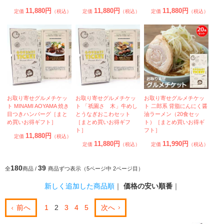
11,880円
11,880円
11,880円
定価
（税込）
定価
（税込）
定価
（税込）
お取り寄せグルメチケッ
お取り寄せグルメチケッ
お取り寄せグルメチケッ
ト MINAMI AOYAMA 焼き
ト 「祇園さゝ木」牛めし
ト 二郎系 背脂にんにく醤
目つきハンバーグ［まと
とうなぎおこわセット
油ラーメン（20食セッ
め買いお得ギフト］
［まとめ買いお得ギフ
ト）［まとめ買いお得ギ
ト］
フト］
11,880円
定価
（税込）
11,880円
11,990円
定価
（税込）
定価
（税込）
180
39
全
商品 /
商品ずつ表示（5ページ中 2ページ目）
新しく追加した商品順
｜
価格の安い順番
｜
前へ
1
2
3
4
5
次へ