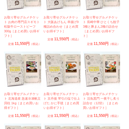
お取り寄せグルメチケッ
お取り寄せグルメチケッ
お取り寄せグルメチケッ
ト お肉の専門店スギモト
ト 大阪あげもん 串揚げ9
ト 長崎中華 ひとくち餃子
松阪牛ローストビーフ
種詰め合わせ［まとめ買
3種と豚まん2種の詰合せ
300g［まとめ買いお得ギ
いお得ギフト］
［まとめ買いお得ギフ
フト］
ト］
11,550円
定価
（税込）
11,550円
11,550円
定価
（税込）
定価
（税込）
お取り寄せグルメチケッ
お取り寄せグルメチケッ
お取り寄せグルメチケッ
ト 北海道産 急速冷凍帆立
ト 京丹後 琴引の塩で仕上
ト 活魚黒門 一夜干し炙り
貝柱 1kg［まとめ買いお
げた かに手毬［まとめ買
詰合せ（12切）［まとめ
得ギフト］
いお得ギフト］
買いお得ギフト］
11,550円
11,550円
11,550円
定価
（税込）
定価
（税込）
定価
（税込）