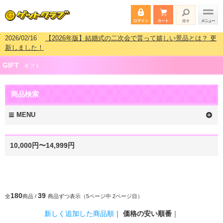
2026/02/16
【2026年版】結婚式の二次会で貰って嬉しい景品とは？ 更
新しました！
2026/02/03
【2026年版】ゴルフコンペ景品 3000円未満［2000円～
2999円編］もらってうれしい人気ラ…
2026/07/15
【2026年版】ビンゴゲーム景品おすすめ金額別人気ランキ
GIFT
ギフト
ング 更新しました！
2026/04/03
【2026年版】ゴルフコンペ景品 3000円未満［2000円～
2999円編］もらってうれしい人気ラ…
商品検索
MENU
10,000円〜14,999円
180
39
全
商品 /
商品ずつ表示（5ページ中 2ページ目）
新しく追加した商品順
｜
価格の安い順番
｜