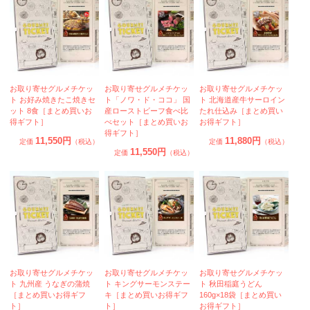
お取り寄せグルメチケッ
お取り寄せグルメチケッ
お取り寄せグルメチケッ
ト お好み焼きたこ焼きセ
ト「ノワ・ド・ココ」 国
ト 北海道産牛サーロイン
ット 8食［まとめ買いお
産ローストビーフ食べ比
たれ仕込み［まとめ買い
得ギフト］
べセット［まとめ買いお
お得ギフト］
得ギフト］
11,550円
11,880円
定価
（税込）
定価
（税込）
11,550円
定価
（税込）
お取り寄せグルメチケッ
お取り寄せグルメチケッ
お取り寄せグルメチケッ
ト 九州産 うなぎの蒲焼
ト キングサーモンステー
ト 秋田稲庭うどん
［まとめ買いお得ギフ
キ［まとめ買いお得ギフ
160g×18袋［まとめ買い
ト］
ト］
お得ギフト］