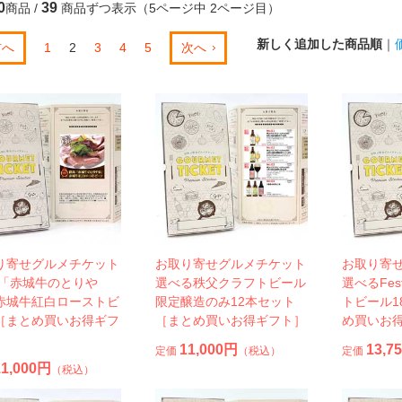
0
39
商品 /
商品ずつ表示（5ページ中 2ページ目）
新しく追加した商品順
｜
前へ
1
2
3
4
5
次へ
り寄せグルメチケット
お取り寄せグルメチケット
お取り寄
 「赤城牛のとりや
選べる秩父クラフトビール
選べるFes
赤城牛紅白ローストビ
限定醸造のみ12本セット
トビール1
［まとめ買いお得ギフ
［まとめ買いお得ギフト］
め買いお
11,000円
13,7
定価
（税込）
定価
11,000円
（税込）