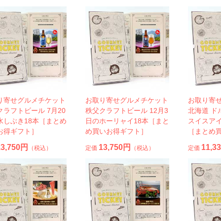
り寄せグルメチケット
お取り寄せグルメチケット
お取り寄
クラフトビール 7月20
秩父クラフトビール 12月3
北海道 ド
水しぶき18本［まとめ
日のホーリャイ18本［まと
スイスア
お得ギフト］
め買いお得ギフト］
［まとめ
13,750円
13,750円
11,3
（税込）
定価
（税込）
定価