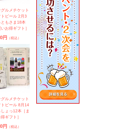
せグルメチケット
トビール 2月3
ともさま18本
買いお得ギフト］
50円
（税込）
せグルメチケット
トビール 8月14
しょっ12本［ま
お得ギフト］
50円
（税込）