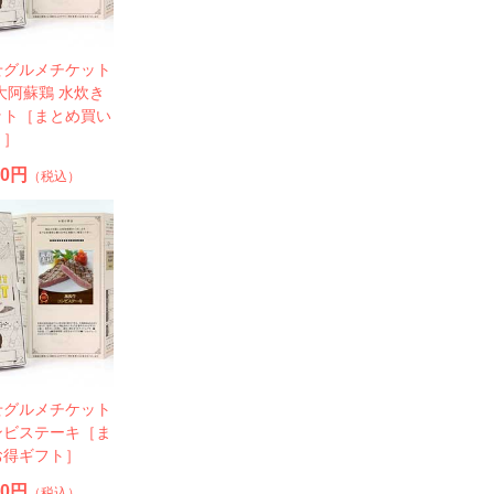
せグルメチケット
大阿蘇鶏 水炊き
ット［まとめ買い
ト］
50円
（税込）
せグルメチケット
ンビステーキ［ま
お得ギフト］
90円
（税込）