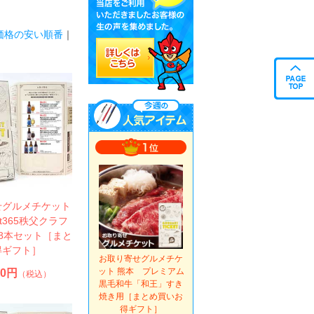
価格の安い順番
｜
せグルメチケット
t365秩父クラフ
8本セット［まと
得ギフト］
お取り寄せグルメチケ
ット 熊本 プレミアム
50円
（税込）
黒毛和牛「和王」すき
焼き用［まとめ買いお
得ギフト］