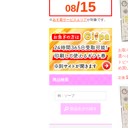
/15
08
※
あす着サービスエリア
が対象です。
お取
選べる
トビ
め買
定価
商品検索