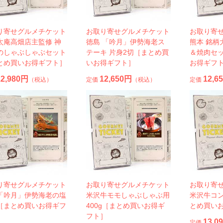
り寄せグルメチケット
お取り寄せグルメチケット
お取り寄
太庵高畑店主監修 神
徳島 「吟月」伊勢海老ス
熊本 銘柄
のしゃぶしゃぶセット
テーキ 片身2切［まとめ買
＆焼肉セ
とめ買いお得ギフト］
いお得ギフト］
お得ギフ
12,980円
12,650円
12,6
（税込）
定価
（税込）
定価
り寄せグルメチケット
お取り寄せグルメチケット
お取り寄
「吟月」伊勢海老の塩
米沢牛モモしゃぶしゃぶ用
米沢牛コ
［まとめ買いお得ギフ
400g［まとめ買いお得ギ
とめ買い
フト］
13,0
定価