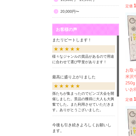
定価
20,000円〜
お客様の声
またリピートします！
様々なジャンルの賞品があるので用途
に合わせて選び甲斐があります！
お取
米沢
最高に盛り上がりました
250
いお
孫たちが集まったのでビンゴ大会を開
催しました。景品の獲得に大人も大興
定価
奮でした。また利用させていただきま
す。ありがとうございました。
今後も引き続きよろしくお願いし
ます。