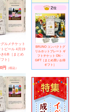
せグルメチケット
BRUNO コンパクトグ
トビール 4月19
リルホットプレート ギ
つき6本［まとめ
フトチケット ON・
ギフト］
GIFT［まとめ買いお得
ギフト］
00円
（税込）