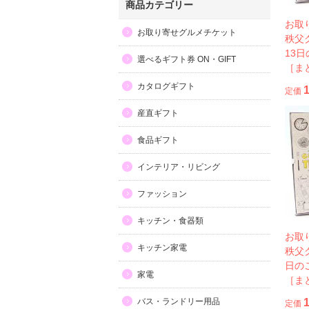
商品カテゴリー
お取
お取り寄せグルメチケット
秩父
13
選べるギフト券 ON・GIFT
［ま
カタログギフト
定価
産直ギフト
食品ギフト
インテリア・リビング
ファッション
キッチン・食器類
お取
キッチン家電
秩父
日の
家電
［ま
バス・ランドリー用品
定価