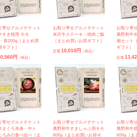
り寄せグルメチケット
お取り寄せグルメチケット
お取り寄
牛すき焼用 モモ
米沢牛ステーキ・焼肉ご飯
萬野和牛生
g・肩200g［まとめ買
［まとめ買いお得ギフト］
個セット
得ギフト］
ギフト］
10,010円
定価
（税込）
10,560円
13,4
（税込）
定価
り寄せグルメチケット
お取り寄せグルメチケット
お取り寄
本まぐろ赤身・中ト
萬野和牛すきしゃぶ用モモ
萬野和牛
とろみの食べ比べ［ま
800g［まとめ買いお得ギ
600g［