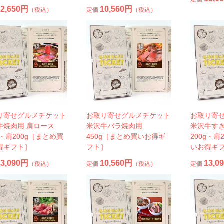
12,650円
10,560円
（税込）
定価
（税込）
り寄せグルメチケット
お取り寄せグルメチケット
お取り寄
牛焼肉用 肩ロース
米沢牛バラ焼肉用
米沢牛すき
g・肩200g［まとめ買
450g［まとめ買いお得ギ
200g・肩
得ギフト］
フト］
いお得ギ
13,090円
10,560円
13,0
（税込）
定価
（税込）
定価