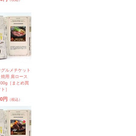
せグルメチケット
焼用 肩ロース
200g［まとめ買
フト］
90円
（税込）