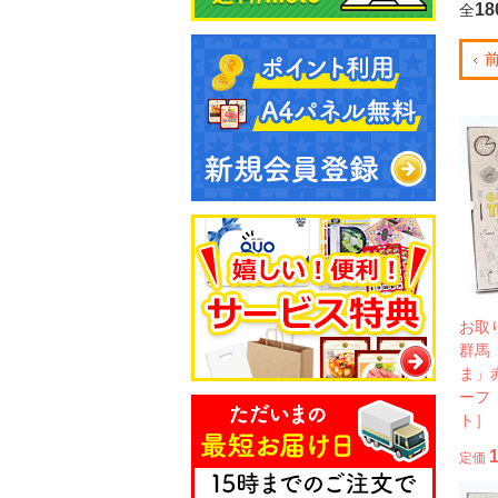
18
全
お取
群馬
ま」
ーフ
ト］
定価