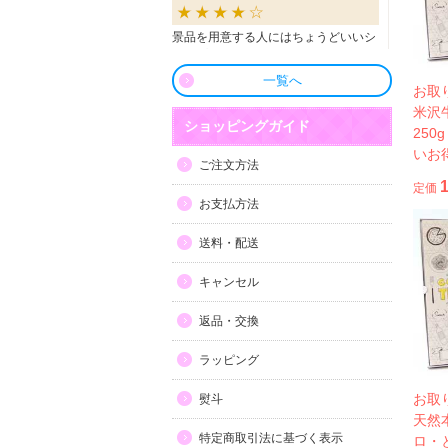
景品を用意する人にはちょうどいいシ
ョップだと思います。
一覧へ
お取
良かったです
米沢
ショッピングガイド
250
いお
商品も直ぐに届き、一つづづ丁寧に梱
ご注文方法
包されいて良かったです。同窓生の集
定価
まりのビンゴで利用しましたが、みん
お支払方法
な喜んでもらえました。
送料・配送
利用しやすい
キャンセル
目録景品をよく利用しています。豪華
返品・交換
で当選した方にとても喜ばれていま
す。手配が早いので便利です。
ラッピング
お取
熨斗
天然
特定商取引法に基づく表示
ロ・