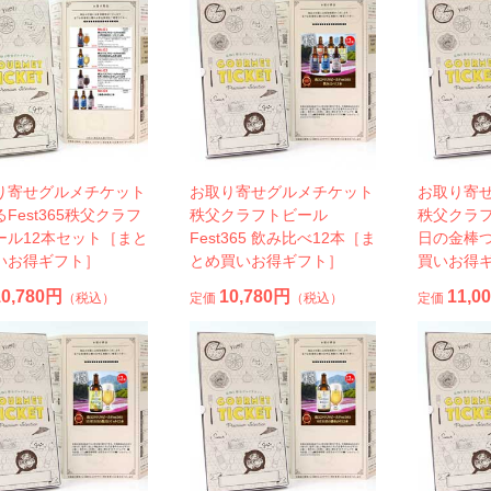
り寄せグルメチケット
お取り寄せグルメチケット
お取り寄
Fest365秩父クラフ
秩父クラフトビール
秩父クラフ
ール12本セット［まと
Fest365 飲み比べ12本［ま
日の金棒
いお得ギフト］
とめ買いお得ギフト］
買いお得
10,780円
10,780円
11,0
（税込）
定価
（税込）
定価