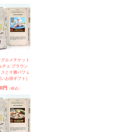
せグルメチケット
ルチェ ブラウン
イスと十勝パフェ
買いお得ギフト］
30円
（税込）