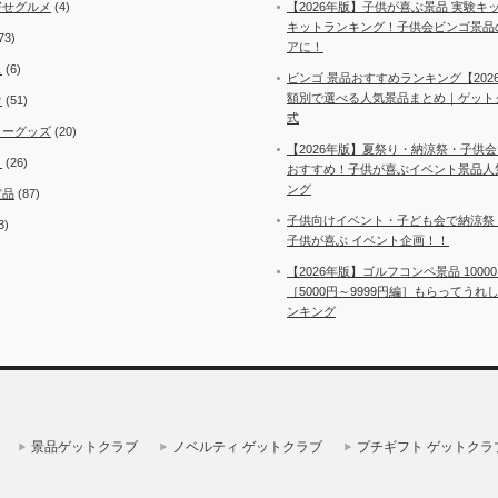
寄せグルメ
(4)
【2026年版】子供が喜ぶ景品 実験キ
キットランキング！子供会ビンゴ景品
73)
アに！
ス
(6)
ビンゴ 景品おすすめランキング【202
額別で選べる人気景品まとめ｜ゲット
ウ
(51)
式
ィーグッズ
(20)
【2026年版】夏祭り・納涼祭・子供
ト
(26)
おすすめ！子供が喜ぶイベント景品人
ング
賞品
(87)
子供向けイベント・子ども会で納涼祭
3)
子供が喜ぶ イベント企画！！
【2026年版】ゴルフコンペ景品 1000
［5000円～9999円編］もらってうれ
ンキング
景品ゲットクラブ
ノベルティ ゲットクラブ
プチギフト ゲットクラ