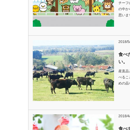
チーフ
の中か
思いま
2018/5
食べ
い。
産直品
べるこ
めの品
2018/4
食べ