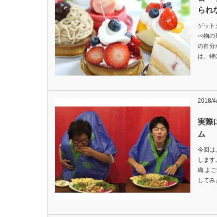
られ
ゲット
べ物の
の自分
は、特
2018/4
実際
ム
今回は
します
織 よ
してみ