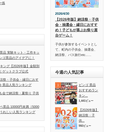
ー係
2026/4/30
【2026年版】納涼祭・子供
会・抽選会・縁日におすす
め！子どもが喜ぶお祭り屋
台ゲーム！
子供が参加するイベントとし
て、町内の子供会、抽選会、
ぶ景品 実験キット・工作キッ
納涼祭、バス旅行etc...…
ンゴ景品のアイデアに！
キング【2026年版】金額別
｜ゲットクラブ公式
今週の人気記事
納涼祭・子供会・縁日におす
ビンゴ 景品
ト景品人気ランキング
おすすめラン
も会で納涼祭・夏祭り 子供
キン...
1,441ビュー
景品 10000円未満［5000
【2026年版】
てうれしい人気ランキング
納涼祭・子
供...
592ビュー