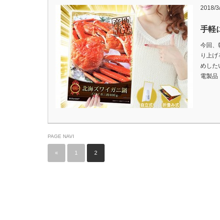
2018/3
手軽
今回、
り上げ
めした
電製品
PAGE NAVI
«
1
2