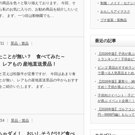
の商品を色々と取り揃えております。 今回、そ
制服・メイド・セクシ
ら私のお気に入りの、お勧め商品を紹介したいと
おもしろアイマスク
す。 まず、一つ目は動物園でも…
プチ仮装・装飾品
最近の記事
/11
景品・賞品
【2026年版】子供が喜
たことが無い？ 食べてみた～
トランキング！子供会ビ
 レアもの 産地直送景品！
ビンゴ 景品おすすめラン
で選べる人気景品まとめ
と言えば松阪牛が定番ですが、 今回はあまり食
とが無い、レアもの産地直送景品の中からおすす
【2026年版】夏祭り・
をご紹介いたします。 まず、…
すめ！子供が喜ぶイベン
子供向けイベント・子ど
が喜ぶ イベント企画！！
【2026年版】ゴルフコンペ
円～9999円編］もらっ
/24
景品・賞品
ちゃダメ！ おいしそうだけど食べ