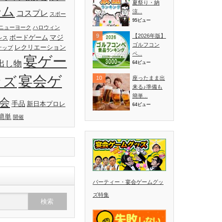
夏祭り・納
ーム
涼...
コスプレ
スポー
95ビュー
ニューヨーク
ハロウィン
【2026年版】
マジ
ボードゲーム
レス
ゴルフコン
レクリエーション
ナップ
ペ...
宴ゲー
出し物
64ビュー
宴会ゲ
ッズ
座ったまま出
来る♪準備も
簡単...
会
手品
新日本プロレ
64ビュー
簡単
開催
パーティー・宴会ゲームグッ
ズ特集