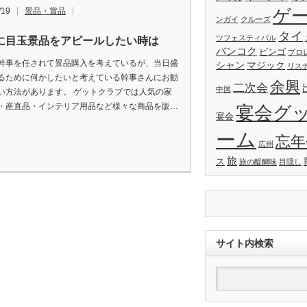
ゲ
/19
景品・賞品
ンガイ
クルーズ
タイ
ツフェスティバル
に目玉景品をアピールしたい時は
バンコク
ビンゴ
プロ
幹事を任されて景品購入を考えているが、当日盛
シャン
マジック
リス
るために何かしたいと考えている幹事さんにお勧
余興
二次会
中国
い方法があります。 ゲットクラブでは人気の家
・産直品・インテリア用品など様々な商品を販…
宴会グ
宴会
ーム
忘年
広州
旅
ス
旅の醍醐味
目隠し
サイト内検索