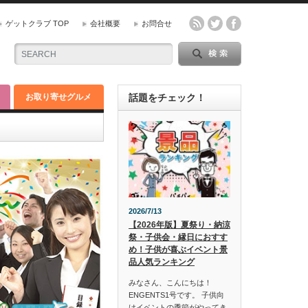
ゲットクラブ TOP
会社概要
お問合せ
お取り寄せグルメ
話題をチェック！
2026/7/13
【2026年版】夏祭り・納涼
祭・子供会・縁日におすす
め！子供が喜ぶイベント景
品人気ランキング
みなさん、こんにちは！
ENGENTS1号です。 子供向
けイベントの季節がやってき