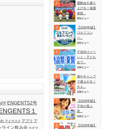
運動会を盛り
上げる！保護
者競...
201ビュー
【2026年版】
ゴルフコン
ペ...
161ビュー
子供向けイベ
ント・子ども
会で...
144ビュー
海やキャンプ
で盛上がる！
大人...
128ビュー
【2026年版】
ENGENTS2号
APP
子供が喜ぶ
ENGENTS１
景...
104ビュー
ゃれ
アプリ
ア
アイマスク
【2026年版】
ンライン飲み会
カオマ