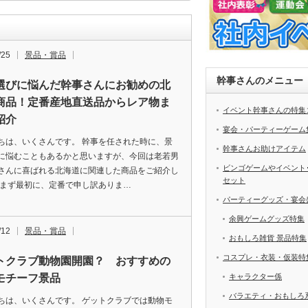
/25
景品・賞品
幹事さんのメニュー
選びに悩んだ幹事さんにお勧めの北
商品！定番産地直送品からレア物ま
イベント幹事さんの特集
紹介
宴会・パーティーゲーム
ちは、いくさんです。 幹事を任された時に、景
幹事さんお助けアイテム
に悩むこともあるかと思いますが、今回は老若男
ビンゴゲームやイベント
さんに喜ばれる北海道に関連した商品をご紹介し
セット
 まず最初に、定番で申し訳ありま…
パーティーグッズ・宴会
余興ゲームグッズ特集
/12
景品・賞品
おもしろ雑貨 景品特集
コスプレ・衣装・仮装特
トクラブ動物園開園？ おすすめの
モチーフ景品
キャラクター係
バラエティ・おもしろ
ちは、いくさんです。 ゲットクラブでは動物モ