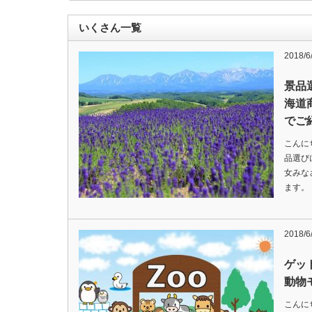
いくさん一覧
2018/6
景品
海道
でご
こんに
品選び
女みな
ます。
2018/6
ゲッ
動物
こんに