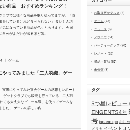
カテゴリー
ない商品 おすすめランキング！
お取り寄せグルメ
(4)
クラブでは様々な商品を取り扱ってますが、「食
ゲーム
(73)
形をしているけれど食べられない」 食いしん坊
が気になっている商品が色々とあります。 今回
ニュース
(6)
に自分がよだれが出るほど気…
ノウハウ
(51)
パーティーグッズ
(20)
レポート
(26)
/4
ゲーム
景品・賞品
(87)
未分類
(3)
にやってみました「二人羽織」ゲー
タグ
、実際にやってみた宴会ゲームの感想をレポート
。 ゲットクラブでも販売を行っている「二人羽
ごれても大丈夫なビニール製」を使ってゲームを
5つ星レビュー
ました。 ゲームの詳しい内…
ENGENTS4号
号
japanexpo
おし
イベント
オ
メリカ