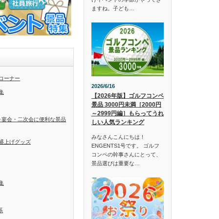
ますね。子ども…
コーナー
2026/6/16
集
【2026年版】ゴルフコンペ
景品 3000円未満［2000円
～2999円編］もらってうれ
･宴会・二次会に便利な景品
しい人気ランキング
みなさんこんにちは！
盛上げグッズ
ENGENTS1号です。 ゴルフ
コンペの幹事さんにとって、
景品選びは重要な…
集
系