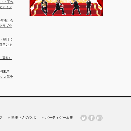
ット・工作
のアイデ
6年版】金
クラブ公
会・縁日に
気ランキ
・夏祭り
0円未満
しい人気ラ
ブ
幹事さんのツボ
パーティゲーム集