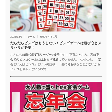
2025/12/2
ゲーム
ENGENTS 1号
だらだらビンゴはもうしない！ビンゴゲームは遊び心とメ
リハリが必要！
こんにちはENGENTSリーダーの1号です！ 正直なところ、私は宴
会でのビンゴゲームにはあまり賛成していません。 なぜなら、「宴
会といえばビンゴ」という発想や、「他に何もやることがないから
ビンゴをやる」という状況…