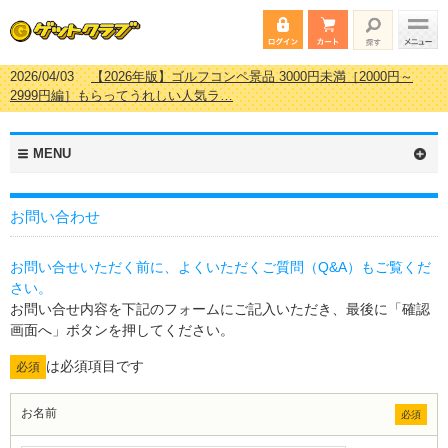
2026/04/03
【2026年版】ゴルフコンペ景品 3000円未満［2000円～
2999円編］もらってうれしい人気ラ…
2026/02/16
【2026年版】結婚式の二次会で貰って嬉しい景品とは？ 更
新しました！
2026/02/03
【2026年版】ゴルフコンペ景品 3000円未満［2000円～
2999円編］もらってうれしい人気ラ…
MENU
2026/07/15
【2026年版】ビンゴゲーム景品おすすめ金額別人気ランキ
ング 更新しました！
お問い合わせ
お問い合せいただく前に、よくいただくご質問（Q&A）もご覧くだ
さい。
お問い合せ内容を下記のフォームにご記入いただき、最後に「確認
画面へ」ボタンを押してください。
は必須項目です
必須
お名前
必須