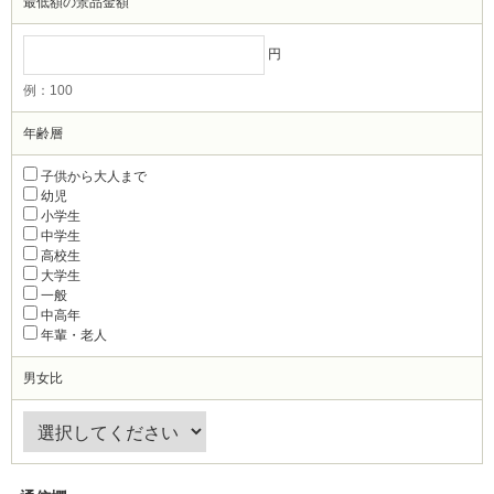
最低額の景品金額
円
例：100
年齢層
子供から大人まで
幼児
小学生
中学生
高校生
大学生
一般
中高年
年輩・老人
男女比