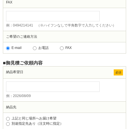
FAX
例：0494214141 （※ハイフンなしで半角数字で入力してください）
ご希望のご連絡方法
E-mail
お電話
FAX
■御見積ご依頼内容
納品希望日
必須
例：2026/08/09
納品先
上記と同じ場所へお届け希望
別途指定先あり（注文時に指定）