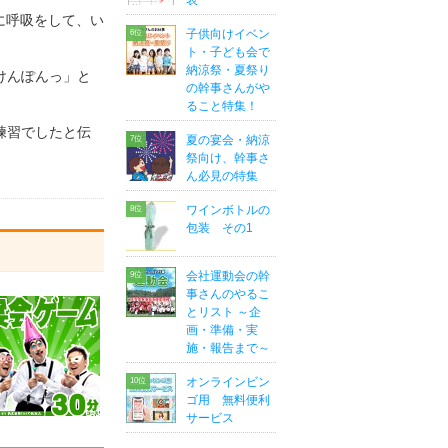
表
に呼吸をして、い
子供向けイベン
ト・子ども会で
納涼祭・夏祭り
けんぽんっ」と
の幹事さんがや
ること特集！
練習でしたと伝
夏の宴会・納涼
祭向け、幹事さ
ん必見の特集
ワインボトルの
包装 その1
会社運動会の幹
事さんのやるこ
とリスト ～企
画・準備・実
施・報告まで～
オンラインビン
ゴ用 無料便利
サービス