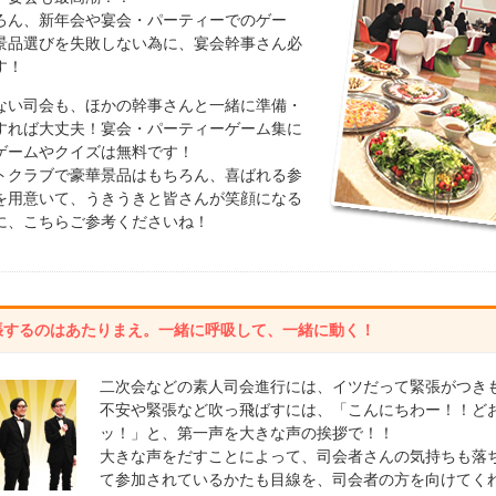
ろん、新年会や宴会・パーティーでのゲー
景品選びを失敗しない為に、宴会幹事さん必
す！
ない司会も、ほかの幹事さんと一緒に準備・
すれば大丈夫！宴会・パーティーゲーム集に
ゲームやクイズは無料です！
トクラブで豪華景品はもちろん、喜ばれる参
を用意いて、うきうきと皆さんが笑顔になる
に、こちらご参考くださいね！
張するのはあたりまえ。一緒に呼吸して、一緒に動く！
二次会などの素人司会進行には、イツだって緊張がつき
不安や緊張など吹っ飛ばすには、「こんにちわー！！ど
ッ！」と、第一声を大きな声の挨拶で！！
大きな声をだすことによって、司会者さんの気持ちも落
て参加されているかたも目線を、司会者の方を向けてく