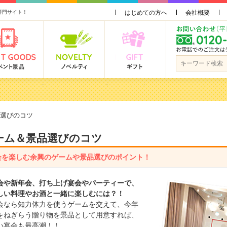
専門サイト！
はじめての方へ
会社概要
で貰って嬉しい景品とは？ 更新しました！
3000円未満［2000円～2999円編］もらってうれしい人気ラ…
品おすすめ金額別人気ランキング 更新しました！
選びのコツ
3000円未満［2000円～2999円編］もらってうれしい人気ラ…
ーム＆景品選びのコツ
会を楽しむ余興のゲームや景品選びのポイント！
会や新年会、打ち上げ宴会やパーティーで、
しい料理やお酒と一緒に楽しむには？！
会なら知力体力を使うゲームを交えて、今年
をねぎらう贈り物を景品として用意すれば、
い宴会も最高潮！！