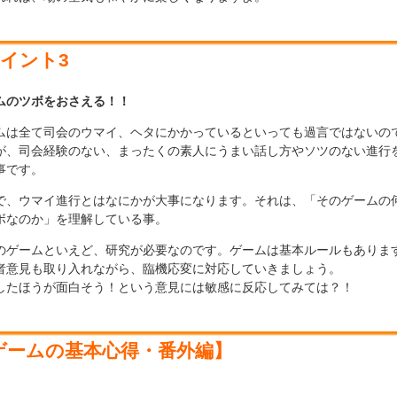
イント3
ムのツボをおさえる！！
ムは全て司会のウマイ、ヘタにかかっているといっても過言ではないの
が、司会経験のない、まったくの素人にうまい話し方やソツのない進行
事です。
で、ウマイ進行とはなにかが大事になります。それは、「そのゲームの
ボなのか」を理解している事。
のゲームといえど、研究が必要なのです。ゲームは基本ルールもありま
者意見も取り入れながら、臨機応変に対応していきましょう。
したほうが面白そう！という意見には敏感に反応してみては？！
ゲームの基本心得・番外編】