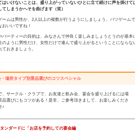
てはいけないことは、盛り上がっていないひとに立て続けに声を掛けて
してしまうかへそを曲げます（笑）
ゲームは男性か、2人以上の複数が行うようにしましょう。バツゲーム
なおいいですね！
やパーティーの目的は、みなさんで仲良く楽しみましょうとうのが基本
生のように男性だけ、女性だけで連んで盛り上がるということにならな
れておきましょう。
会・場所タイプ別景品選びのコツスペシャル
で、サークル・クラブで、お友達と飲み会、宴会を盛り上げるには場
景品選びにもコツがある！是非、ご参考頂きまして、お楽しみくださ
せ♪
タンダードに「お店を予約しての宴会編