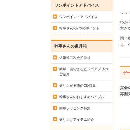
ワンポイントアドバイス
っし
ワンポイントアドバイス
わか
大き
幹事さんの7つのポイント
同じ
え、
幹事さんの道具箱
結婚式二次会招待状
簡単・楽できるビンゴアプリの
ゲ
ご紹介
盛り上がる噂のCD特集
宴会
雰囲
幹事さんのおすすめバイブル
簡単ラッピング特集
盛り上げアイテム紹介