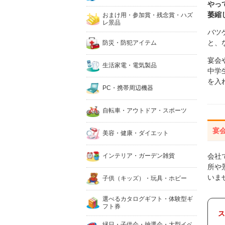
やっ
萎縮
おまけ用・参加賞・残念賞・ハズ
レ景品
バツ
と、
防災・防犯アイテム
宴会
生活家電・電気製品
中学
を入
PC・携帯周辺機器
自転車・アウトドア・スポーツ
宴
美容・健康・ダイエット
インテリア・ガーデン雑貨
会社
所や
いま
子供（キッズ）・玩具・ホビー
選べるカタログギフト・体験型ギ
フト券
ス
縁日・子供会・抽選会・大型イベ