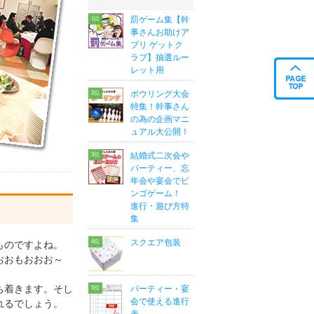
罰ゲーム集【幹
事さんお助けア
プリ ゲットク
ラブ】抽選ルー
レット用
ボウリング大会
特集！幹事さん
の為の企画マニ
ュアル大公開！
結婚式二次会や
パーティー、忘
年会や宴会でビ
ンゴゲーム！
進行・遊び方特
集
スクエア包装
ものですよね。
おおもおおお～
ち着きます。そし
パーティー・宴
会で使える進行
れるでしょう。