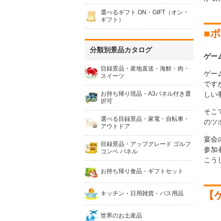
選べるギフト ON・GIFT（オン・
ギフト）
■
ポ
分類別景品カタログ
ゲー
目録景品・産地直送・海鮮・肉・
ゲー
スイーツ
です
お持ち帰り現品・A3パネル付き選
しい
択可
そこ
選べる目録景品・家電・自転車・
のツ
アウトドア
宴会
目録景品・アップグレード ゴルフ
参加
コンペ パネル
こう
お持ち帰り食品・ギフトセット
【
キッチン・日用雑貨・バス用品
世界のお土産品