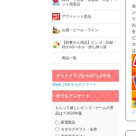
ント用景品
会
ン
アウトレット景品
り
お
お酒・ビール・ワイン
を
ビ
【幹事さん用品】ビンゴ・目録・
カ
特大A3パネル・持ち帰り袋
は
商品一覧
ゲットクラブからのつぶやき
@get_club からのツイート
何でもアンケート
もらって嬉しいビンゴ・ゲームの景
ご
品は？2020年版
家電製品
カタログギフト・金券