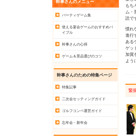
幹事さんのメニュー
もち
ム・
パーティゲーム集
読で
使える宴会ゲームのおすすめバ
慣れ
イブル
進行
ある
幹事さんの心得
ゲッ
加賞
ゲーム＆景品選びのコツ
よう
幹事さんのための特集ページ
特集記事
緊
二次会セッティングガイド
ゴルフコンペ運営ガイド
忘年会・新年会