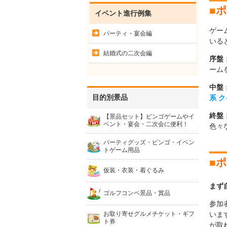
■
ポ
イベント進行例集
ゲー
パーティ・宴会編
いる
結婚式の二次会編
序盤
ーム
中盤
目的別景品
系
ク
終盤
【景品セット】ビンゴゲームやイ
ベント・宴会・二次会に便利！
色々
パーティグッズ・ビンゴ・イベン
トゲーム用品
■
ポ
仮装・衣装・着ぐるみ
まず
ゴルフコンペ景品・賞品
参加
お取り寄せグルメチケット・ギフ
いま
ト券
が取