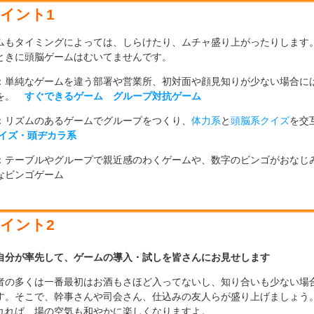
イント1
ムもタイミングによっては、しらけたり、ムチャ盛り上がったりします
ときに頭脳ゲームはむいてませんです。
：単純なゲームを違う部署や営業所、初対面や顔見知りが少ない場合に
を。
すぐできるゲーム
グループ対抗ゲーム
：リズムのあるゲームでグループをつくり、
体力系
と
頭脳系クイズ
を交
イズ・頭ヂカラ系
：テーブルやグループで親近感のわくゲームや、数字のビンゴがおなじ
なビンゴゲーム
イント2
自分が率先して、ゲームの導入・試しを皆さんにお見せします
者の多くは一番最初はお酒もさほど入ってないし、知り合いも少ない場
す。そこで、幹事さんや司会さん、仕込みの友人らが盛り上げましょう
れれば、場の空気も和やかに楽しくなりますよ。