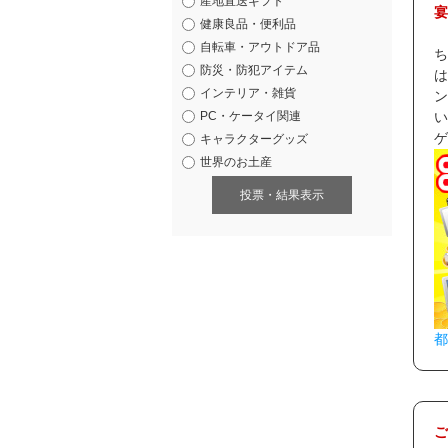
産地直送ギフト
宴
健康良品・便利品
自転車・アウトドア品
ち
防災・防犯アイテム
は
インテリア・雑貨
ン
PC・ケータイ関連
い
ゲ
キャラクターグッズ
世界のお土産
投票・結果表示
都
ご