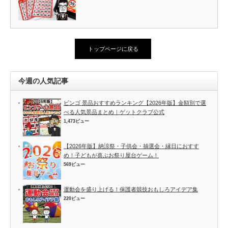
トップページに戻る
今週の人気記事
ビンゴ 景品おすすめランキング【2026年版】金額別で選
べる人気景品まとめ｜ゲットクラブ公式
1,473ビュー
【2026年版】納涼祭・子供会・抽選会・縁日におすす
め！子どもが喜ぶお祭り屋台ゲーム！
569ビュー
運動会を盛り上げる！保護者競技おもしろアイデア集
220ビュー