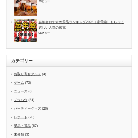
73ビュー
忘年会おすすめ景品ランキング2025［家電編］もらって
嬉しい人気の家電
64ビュー
カテゴリー
お取り寄せグルメ
(4)
ゲーム
(73)
ニュース
(6)
ノウハウ
(51)
パーティーグッズ
(20)
レポート
(26)
景品・賞品
(87)
未分類
(3)