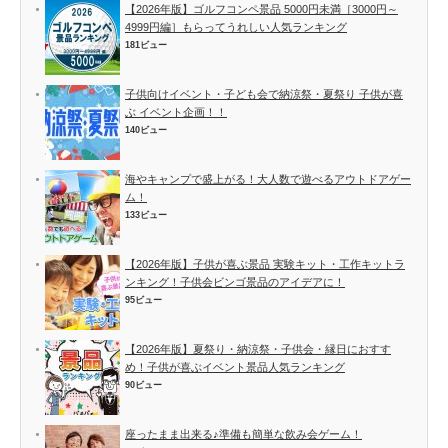
【2026年版】ゴルフコンペ景品 5000円未満［3000円～
4999円編］もらってうれしい人気ランキング
181ビュー
子供向けイベント・子ども会で納涼祭・夏祭り 子供が喜
ぶ イベント企画！！
140ビュー
海やキャンプで盛上がる！大人数で遊べるアウトドアゲー
ム！
133ビュー
【2026年版】子供が喜ぶ景品 実験キット・工作キットラ
ンキング！子供会ビンゴ景品のアイデアに！
95ビュー
【2026年版】夏祭り・納涼祭・子供会・縁日におすす
め！子供が喜ぶイベント景品人気ランキング
90ビュー
座ったまま出来る♪準備も簡単な飲み会ゲーム！