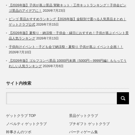
【2026年版】子供が喜ぶ景品 実験キット・工作キットランキング！子供会ビン
ゴ景品のアイデアに！
2026年7月23日
ビンゴ 景品おすすめランキング【2026年版】金額別で選べる人気景品まとめ｜
ゲットクラブ公式
2026年7月15日
【2026年版】夏祭り・納涼祭・子供会・縁日におすすめ！子供が喜ぶイベント景
品人気ランキング
2026年7月13日
子供向けイベント・子ども会で納涼祭・夏祭り 子供が喜ぶ イベント企画！！
2026年7月10日
【2026年版】ゴルフコンペ景品 10000円未満［5000円～9999円編］もらってう
れしい人気ランキング
2026年7月8日
サイト内検索
ゲットクラブ TOP
景品ゲットクラブ
ノベルティ ゲットクラブ
プチギフト ゲットクラブ
幹事さんのツボ
パーティゲーム集