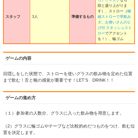
ろアイマスク
なら一
段と盛り上がりま
す）、ストロー（
極
スタッフ
3人
準備するもの
細ストローで早飲み
ダ
、
お偉いさんのヒ
げ付 スタッシュスト
ロー
でアクセント
を！）、輪ゴム
ゲームの内容
目隠しをした状態で、ストローを使いグラスの飲み物を定めた位置
まで飲む！舌と喉の感覚が重要です！LET’S DRINK！！
ゲームの進め方
（１）参加者の人数分、グラスに入った飲み物を用意します。
（2）グラスに輪ゴムやテープなど比較的めだつものをつけ、飲む位
置を決定します。