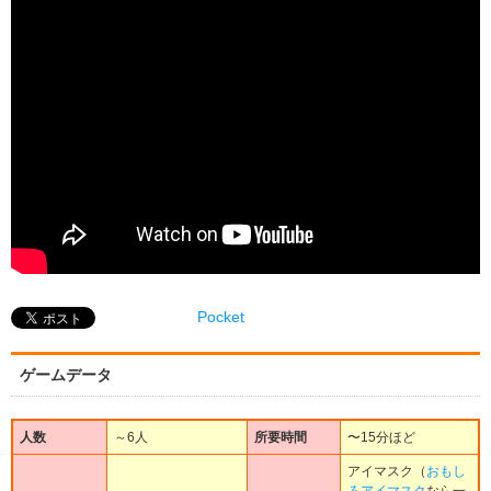
Pocket
ゲームデータ
人数
～6人
所要時間
〜15分ほど
アイマスク（
おもし