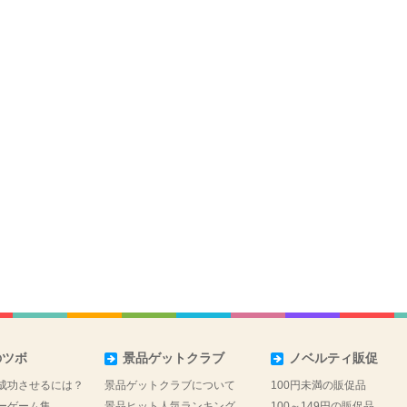
のツボ
景品ゲットクラブ
ノベルティ販促
成功させるには？
景品ゲットクラブについて
100円未満の販促品
ーゲーム集
景品ヒット人気ランキング
100～149円の販促品