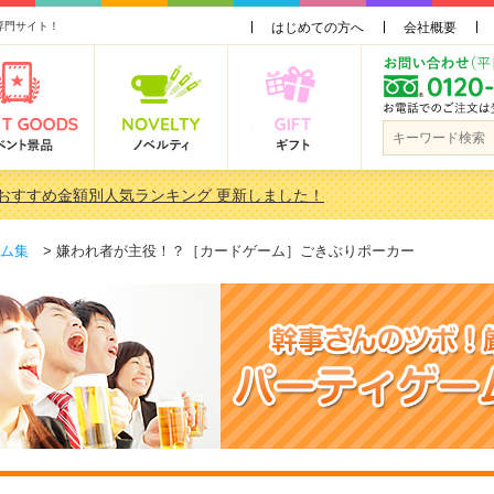
専門サイト！
はじめての方へ
会社概要
品おすすめ金額別人気ランキング 更新しました！
3000円未満［2000円～2999円編］もらってうれしい人気ラ…
で貰って嬉しい景品とは？ 更新しました！
ム集
> 嫌われ者が主役！？［カードゲーム］ごきぶりポーカー
3000円未満［2000円～2999円編］もらってうれしい人気ラ…