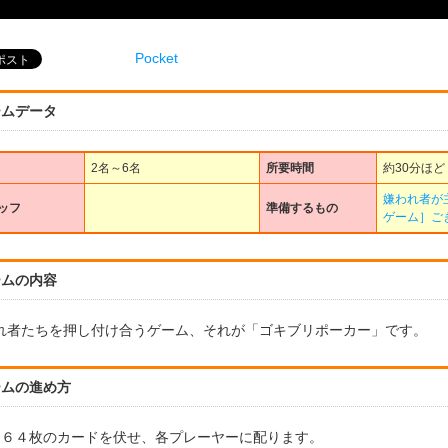
Pocket
ームデータ
2名～6名
所要時間
約30分ほど
嫌われ者が
ッフ
準備するもの
ゲーム］ご
ームの内容
れ者たちを押し付け合うゲーム、それが「ゴキブリポーカー」です。
ームの進め方
）６４枚のカードを伏せ、各プレーヤーに配ります。