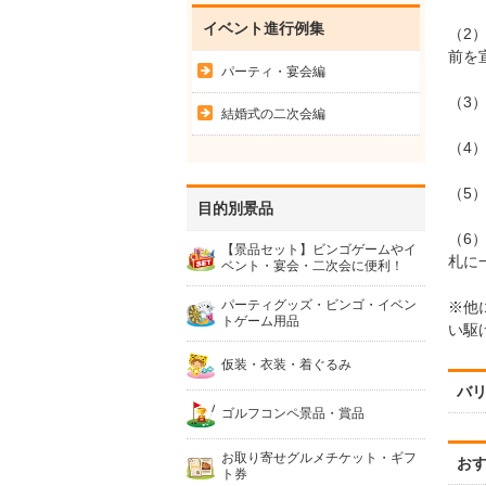
イベント進行例集
（2
前を
パーティ・宴会編
（3
結婚式の二次会編
（4
（5
目的別景品
（6
【景品セット】ビンゴゲームやイ
札に
ベント・宴会・二次会に便利！
パーティグッズ・ビンゴ・イベン
※他
トゲーム用品
い駆
仮装・衣装・着ぐるみ
バ
ゴルフコンペ景品・賞品
お取り寄せグルメチケット・ギフ
お
ト券