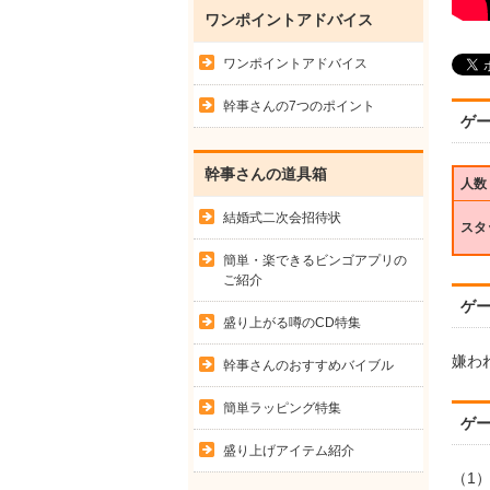
ワンポイントアドバイス
ワンポイントアドバイス
幹事さんの7つのポイント
ゲ
幹事さんの道具箱
人数
結婚式二次会招待状
スタ
簡単・楽できるビンゴアプリの
ご紹介
ゲ
盛り上がる噂のCD特集
嫌わ
幹事さんのおすすめバイブル
簡単ラッピング特集
ゲ
盛り上げアイテム紹介
（1