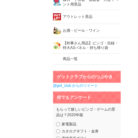
ント用景品
アウトレット景品
お酒・ビール・ワイン
【幹事さん用品】ビンゴ・目録・
特大A3パネル・持ち帰り袋
商品一覧
ゲットクラブからのつぶやき
@get_club からのツイート
何でもアンケート
もらって嬉しいビンゴ・ゲームの景
品は？2020年版
家電製品
カタログギフト・金券