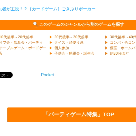
れ者が主役！？［カードゲーム］ごきぶりポーカー
このゲームのジャンルから別のゲームを探す
10代後半～20代前半
20代後半～30代前半
30代後半～40
オフ会・飲み会・パーティ
クイズ・頭使う系
コンパ・合コン
テーブルゲーム・ボードゲー
個人参加
個室・ホームパ
系
子供会・懇親会・誕生会
約30分ほど
Pocket
「パーティゲーム特集」TOP