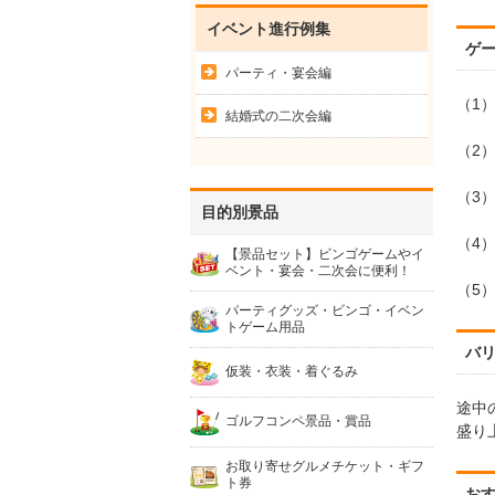
イベント進行例集
ゲ
パーティ・宴会編
（1
結婚式の二次会編
（2
（3
目的別景品
（4
【景品セット】ビンゴゲームやイ
ベント・宴会・二次会に便利！
（5
パーティグッズ・ビンゴ・イベン
トゲーム用品
バ
仮装・衣装・着ぐるみ
途中
ゴルフコンペ景品・賞品
盛り
お取り寄せグルメチケット・ギフ
ト券
お