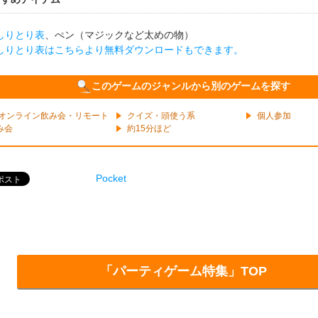
しりとり表
、ぺン（マジックなど太めの物）
しりとり表はこちらより無料ダウンロードもできます。
このゲームのジャンルから別のゲームを探す
オンライン飲み会・リモート
クイズ・頭使う系
個人参加
み会
約15分ほど
Pocket
「パーティゲーム特集」TOP