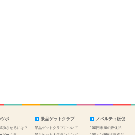
のツボ
景品ゲットクラブ
ノベルティ販促
成功させるには？
景品ゲットクラブについて
100円未満の販促品
ーゲーム集
景品ヒット人気ランキング
100～149円の販促品