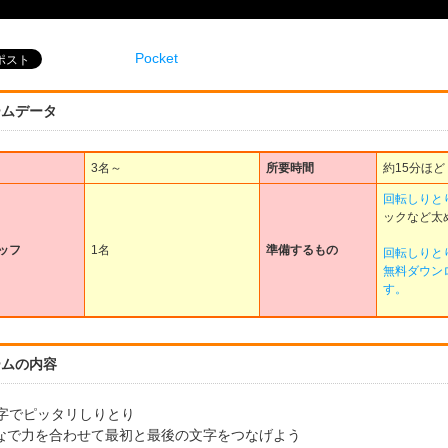
Pocket
ームデータ
3名～
所要時間
約15分ほど
回転しりと
ックなど太
ッフ
1名
準備するもの
回転しりと
無料ダウン
す。
ームの内容
文字でピッタリしりとり
なで力を合わせて最初と最後の文字をつなげよう