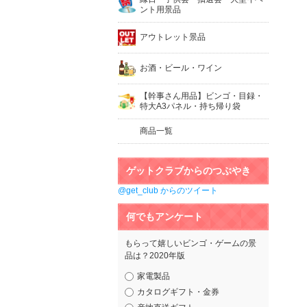
ント用景品
アウトレット景品
お酒・ビール・ワイン
【幹事さん用品】ビンゴ・目録・
特大A3パネル・持ち帰り袋
商品一覧
ゲットクラブからのつぶやき
@get_club からのツイート
何でもアンケート
もらって嬉しいビンゴ・ゲームの景
品は？2020年版
家電製品
カタログギフト・金券