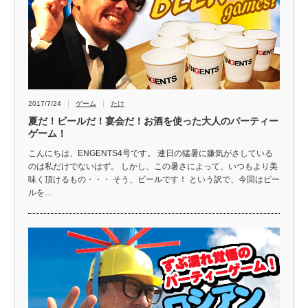
2017/7/24
ゲーム
たけ
夏だ！ビールだ！宴会だ！お酒を使った大人のパーティー
ゲーム！
こんにちは、ENGENTS4号です。 連日の猛暑に嫌気がさしている
のは私だけでないはず。 しかし、この暑さによって、いつもより美
味く頂けるもの・・・ そう、ビールです！ という訳で、今回はビー
ルを…