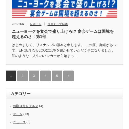
2017/4/6
レポート
リスナップ藤本
ニューヨークを宴会で盛り上げろ!? 宴会ゲームは国境を
超えるのさ！第1部
はじめまして、リスナップの藤本と申します。 この度、御縁があっ
て、ENGENTS BLOGに記事を書かせていただく事になりました。
私のような、人生のバンカーから始まっ…
1
2
3
4
5
»
カテゴリー
お取り寄せグルメ
(4)
ゲーム
(73)
ニュース
(6)