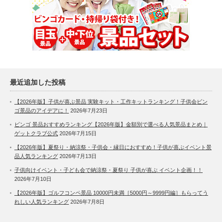
最近追加した投稿
【2026年版】子供が喜ぶ景品 実験キット・工作キットランキング！子供会ビン
ゴ景品のアイデアに！
2026年7月23日
ビンゴ 景品おすすめランキング【2026年版】金額別で選べる人気景品まとめ｜
ゲットクラブ公式
2026年7月15日
【2026年版】夏祭り・納涼祭・子供会・縁日におすすめ！子供が喜ぶイベント景
品人気ランキング
2026年7月13日
子供向けイベント・子ども会で納涼祭・夏祭り 子供が喜ぶ イベント企画！！
2026年7月10日
【2026年版】ゴルフコンペ景品 10000円未満［5000円～9999円編］もらってう
れしい人気ランキング
2026年7月8日