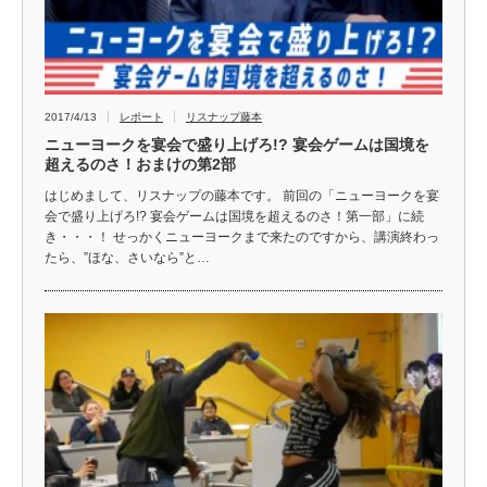
2017/4/13
レポート
リスナップ藤本
ニューヨークを宴会で盛り上げろ!? 宴会ゲームは国境を
超えるのさ！おまけの第2部
はじめまして、リスナップの藤本です。 前回の「ニューヨークを宴
会で盛り上げろ!? 宴会ゲームは国境を超えるのさ！第一部」に続
き・・・！ せっかくニューヨークまで来たのですから、講演終わっ
たら、”ほな、さいなら”と…