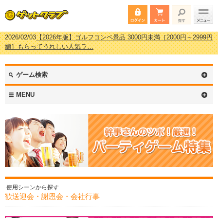
2026/02/03
【2026年版】ゴルフコンペ景品 3000円未満［2000円～2999円
編］もらってうれしい人気ラ…
2026/07/15
【2026年版】ビンゴゲーム景品おすすめ金額別人気ランキン
グ 更新しました！
2026/04/03
【2026年版】ゴルフコンペ景品 3000円未満［2000円～2999円
ゲーム検索
編］もらってうれしい人気ラ…
2026/02/16
【2026年版】結婚式の二次会で貰って嬉しい景品とは？ 更新
MENU
しました！
使用シーンから探す
歓送迎会・謝恩会・会社行事