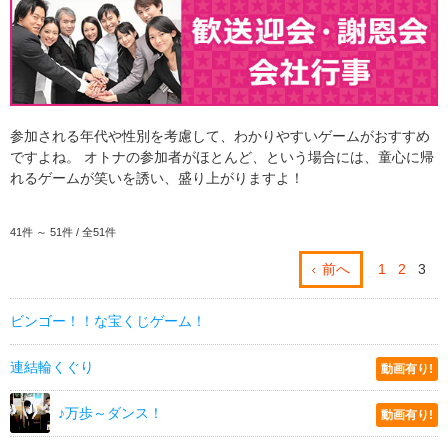
参加される年代や性別を考慮して、わかりやすいゲームがおすすめ
ですよね。 オトナの参加者がほとんど、という場合には、童心に帰
れるゲームが笑いを誘い、盛り上がりますよ！
41件 ～ 51件 / 全51件
前へ
1
2
3
ビンゴー！！な宝くじゲーム！
連結輪くぐり
動画有り!
♪万歩～ダンス！
動画有り!