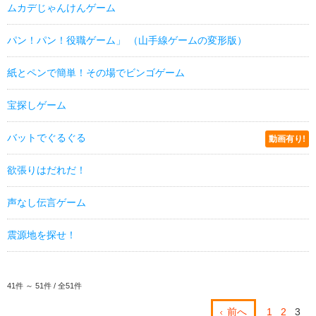
ムカデじゃんけんゲーム
パン！パン！役職ゲーム」 （山手線ゲームの変形版）
紙とペンで簡単！その場でビンゴゲーム
宝探しゲーム
バットでぐるぐる
動画有り!
欲張りはだれだ！
声なし伝言ゲーム
震源地を探せ！
41件 ～ 51件 / 全51件
前へ
1
2
3