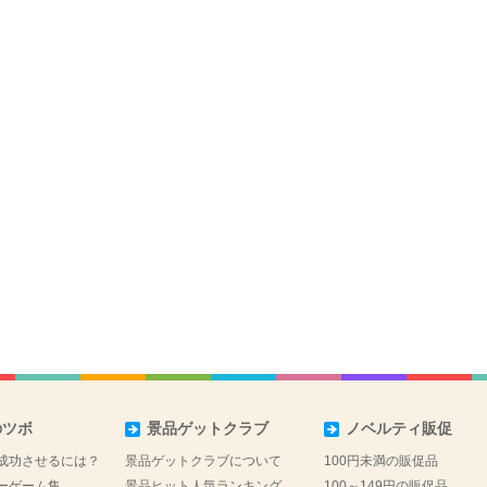
のツボ
景品ゲットクラブ
ノベルティ販促
成功させるには？
景品ゲットクラブについて
100円未満の販促品
ーゲーム集
景品ヒット人気ランキング
100～149円の販促品