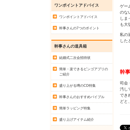
ワンポイントアドバイス
ゲー
のな
ワンポイントアドバイス
しま
も大
幹事さんの7つのポイント
私の
した
幹事さんの道具箱
結婚式二次会招待状
簡単・楽できるビンゴアプリの
幹
ご紹介
司会
盛り上がる噂のCD特集
汚し
でき
幹事さんのおすすめバイブル
どと
簡単ラッピング特集
盛り上げアイテム紹介