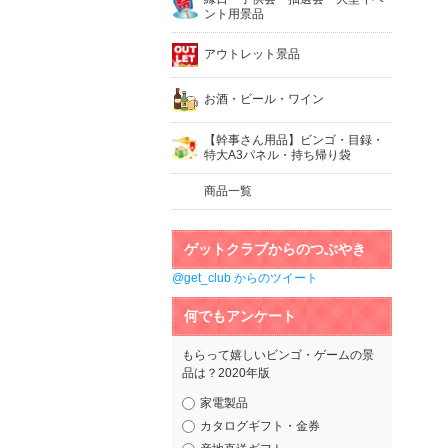
ント用景品
アウトレット景品
お酒・ビール・ワイン
【幹事さん用品】ビンゴ・目録・
特大A3パネル・持ち帰り袋
商品一覧
ゲットクラブからのつぶやき
@get_club からのツイート
何でもアンケート
もらって嬉しいビンゴ・ゲームの景
品は？2020年版
家電製品
カタログギフト・金券