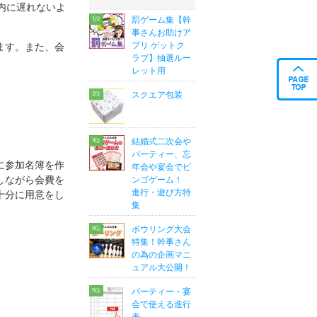
内に遅れないよ
罰ゲーム集【幹
事さんお助けア
プリ ゲットク
ます。また、会
ラブ】抽選ルー
レット用
スクエア包装
結婚式二次会や
パーティー、忘
に参加名簿を作
年会や宴会でビ
しながら会費を
ンゴゲーム！
進行・遊び方特
十分に用意をし
集
ボウリング大会
特集！幹事さん
の為の企画マニ
ュアル大公開！
パーティー・宴
会で使える進行