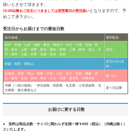
扱いとさせて頂きます。
となりますので、予
15:00以降おご注文につきましては翌営業日の受注扱い
めご了承下さい。
受注日からお届けまでの最短日数
該当地域
通常配送
岩手・宮城・山形・福島・東京・神奈川・埼玉・千葉・茨城・群
馬・栃木・山梨・長野・新潟・愛知・静岡・三重・岐阜・富山・石
翌日～
川・福井・大阪・兵庫・京都・奈良・滋賀
翌日の14-16
青森・秋田・和歌山
時～
北海道・鳥取・岡山・島根・広島・山口・香川・徳島・愛媛・高
翌々日～
知・福岡・佐賀・長崎・熊本・大分・宮崎・鹿児島・沖縄本島
沖縄（一部の地域）・伊豆諸島・利尻島・礼文島・小笠原諸島・北
翌々日以降
大東島・南大東島など
お届けに要する日数
●
送料は商品点数・サイズに関わらず全国一律￥600（税込）（沖縄は除く）
といたします。