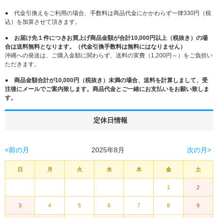
● 代金引換えをご利用の場合、手数料は商品代金にかかわらず一律330円（税
込）を加算させて頂きます。
●
お届け先１件につきお買上げ商品金額が合計10,000円以上（税抜き）の場
合は送料無料となります。（代金引換手数料は無料にはなりません）
沖縄への発送は、ご購入金額に関わらず、送料の実費（1,200円～）をご負担い
ただきます。
●
商品金額合計が10,000円（税抜き）未満の場合、送料を計算しまして、受
注後にメールでご案内致します。商品代金とご一緒にお支払いをお願い致しま
す。
定休日情報
<前の月
2025年8月
次の月>
日
月
火
水
木
金
土
1
2
3
4
5
6
7
8
9